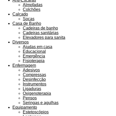
Anti-Escaras
Almofadas
Colchões
Calçado
Socas
Casa de Banho
Cadeiras de banho
Cadeiras sanitárias
Elevadores para sanita
Diversos
Ajudas em casa
Educacional
Emergência
Fisioterapia
Enfermagem
Adesivos
Compressas
Desinfecção
Instrumentos
Ligaduras
Oxigenoterapia
Pensos
Seringas e agulhas
Equipamento
Estetoscópios