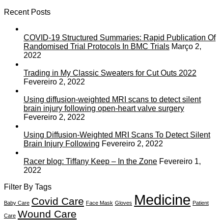
Recent Posts
COVID-19 Structured Summaries: Rapid Publication Of
Randomised Trial Protocols In BMC Trials
Março 2,
2022
Trading in My Classic Sweaters for Cut Outs 2022
Fevereiro 2, 2022
Using diffusion-weighted MRI scans to detect silent
brain injury following open-heart valve surgery
Fevereiro 2, 2022
Using Diffusion-Weighted MRI Scans To Detect Silent
Brain Injury Following
Fevereiro 2, 2022
Racer blog: Tiffany Keep – In the Zone
Fevereiro 1,
2022
Filter By Tags
Medicine
Covid Care
Baby Care
Face Mask
Gloves
Patient
Wound Care
Care