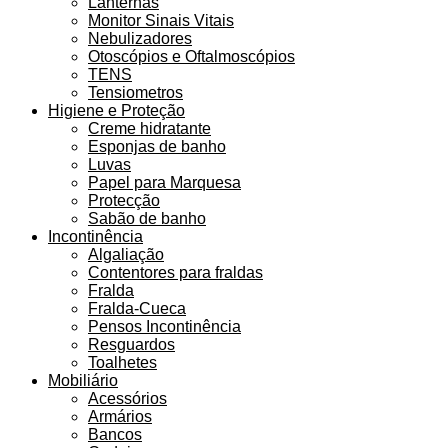
Lanternas
Monitor Sinais Vitais
Nebulizadores
Otoscópios e Oftalmoscópios
TENS
Tensiometros
Higiene e Proteção
Creme hidratante
Esponjas de banho
Luvas
Papel para Marquesa
Protecção
Sabão de banho
Incontinência
Algaliação
Contentores para fraldas
Fralda
Fralda-Cueca
Pensos Incontinência
Resguardos
Toalhetes
Mobiliário
Acessórios
Armários
Bancos