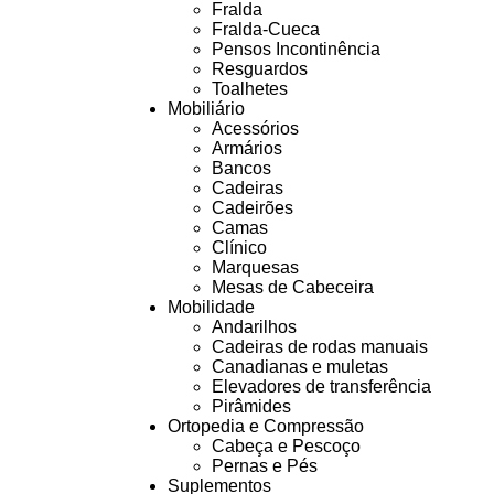
Fralda
Fralda-Cueca
Pensos Incontinência
Resguardos
Toalhetes
Mobiliário
Acessórios
Armários
Bancos
Cadeiras
Cadeirões
Camas
Clínico
Marquesas
Mesas de Cabeceira
Mobilidade
Andarilhos
Cadeiras de rodas manuais
Canadianas e muletas
Elevadores de transferência
Pirâmides
Ortopedia e Compressão
Cabeça e Pescoço
Pernas e Pés
Suplementos