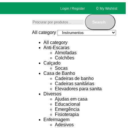
0
Login / Register
My Wishlist
Search
All category
All category
Anti-Escaras
Almofadas
Colchões
Calçado
Socas
Casa de Banho
Cadeiras de banho
Cadeiras sanitárias
Elevadores para sanita
Diversos
Ajudas em casa
Educacional
Emergência
Fisioterapia
Enfermagem
Adesivos