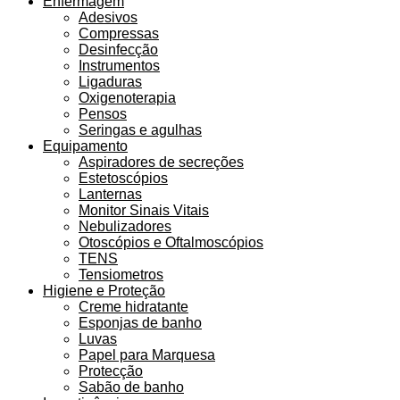
Enfermagem
Adesivos
Compressas
Desinfecção
Instrumentos
Ligaduras
Oxigenoterapia
Pensos
Seringas e agulhas
Equipamento
Aspiradores de secreções
Estetoscópios
Lanternas
Monitor Sinais Vitais
Nebulizadores
Otoscópios e Oftalmoscópios
TENS
Tensiometros
Higiene e Proteção
Creme hidratante
Esponjas de banho
Luvas
Papel para Marquesa
Protecção
Sabão de banho