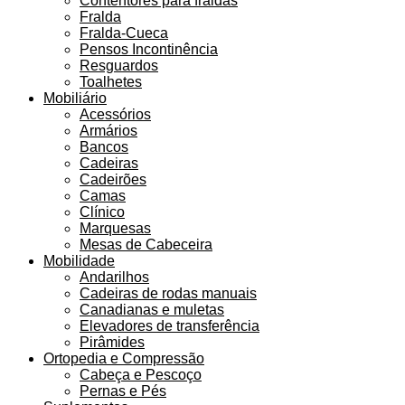
Contentores para fraldas
Fralda
Fralda-Cueca
Pensos Incontinência
Resguardos
Toalhetes
Mobiliário
Acessórios
Armários
Bancos
Cadeiras
Cadeirões
Camas
Clínico
Marquesas
Mesas de Cabeceira
Mobilidade
Andarilhos
Cadeiras de rodas manuais
Canadianas e muletas
Elevadores de transferência
Pirâmides
Ortopedia e Compressão
Cabeça e Pescoço
Pernas e Pés