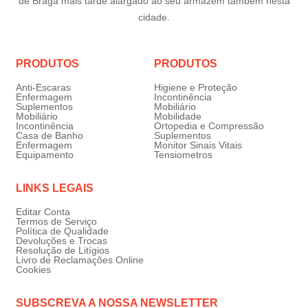
de Braga mais tarde alargado ao seu armazém também nesta
cidade.
PRODUTOS
PRODUTOS
Anti-Escaras
Higiene e Proteção
Enfermagem
Incontinência
Suplementos
Mobiliário
Mobiliário
Mobilidade
Incontinência
Ortopedia e Compressão
Casa de Banho
Suplementos
Enfermagem
Monitor Sinais Vitais
Equipamento
Tensiometros
LINKS LEGAIS
Editar Conta
Termos de Serviço
Política de Qualidade
Devoluções e Trocas
Resolução de Litígios
Livro de Reclamações Online
Cookies
SUBSCREVA A NOSSA NEWSLETTER