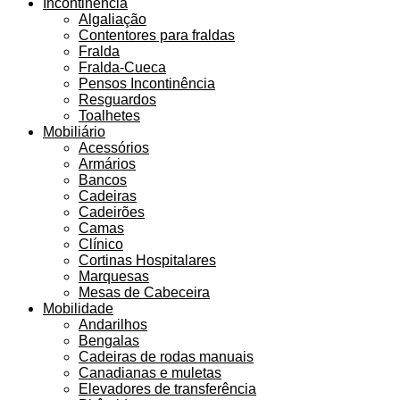
Incontinência
Algaliação
Contentores para fraldas
Fralda
Fralda-Cueca
Pensos Incontinência
Resguardos
Toalhetes
Mobiliário
Acessórios
Armários
Bancos
Cadeiras
Cadeirões
Camas
Clínico
Cortinas Hospitalares
Marquesas
Mesas de Cabeceira
Mobilidade
Andarilhos
Bengalas
Cadeiras de rodas manuais
Canadianas e muletas
Elevadores de transferência