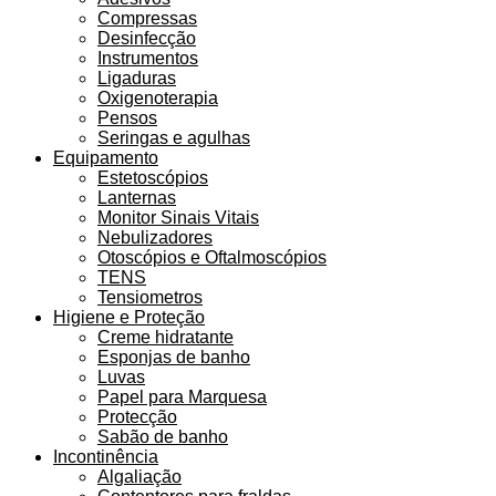
Compressas
Desinfecção
Instrumentos
Ligaduras
Oxigenoterapia
Pensos
Seringas e agulhas
Equipamento
Estetoscópios
Lanternas
Monitor Sinais Vitais
Nebulizadores
Otoscópios e Oftalmoscópios
TENS
Tensiometros
Higiene e Proteção
Creme hidratante
Esponjas de banho
Luvas
Papel para Marquesa
Protecção
Sabão de banho
Incontinência
Algaliação