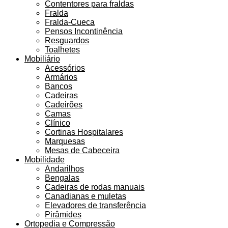
Contentores para fraldas
Fralda
Fralda-Cueca
Pensos Incontinência
Resguardos
Toalhetes
Mobiliário
Acessórios
Armários
Bancos
Cadeiras
Cadeirões
Camas
Clínico
Cortinas Hospitalares
Marquesas
Mesas de Cabeceira
Mobilidade
Andarilhos
Bengalas
Cadeiras de rodas manuais
Canadianas e muletas
Elevadores de transferência
Pirâmides
Ortopedia e Compressão