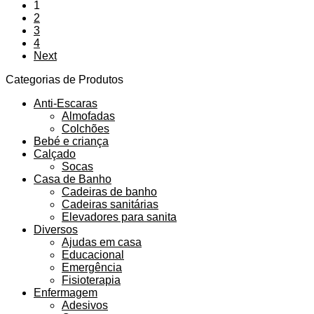
1
2
3
4
Next
Categorias de Produtos
Anti-Escaras
Almofadas
Colchões
Bebé e criança
Calçado
Socas
Casa de Banho
Cadeiras de banho
Cadeiras sanitárias
Elevadores para sanita
Diversos
Ajudas em casa
Educacional
Emergência
Fisioterapia
Enfermagem
Adesivos