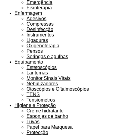
Emergência
Fisioterapia
Enfermagem
Adesivos
Compressas
Desinfecção
Instrumentos
Ligaduras
Oxigenoterapia
Pensos
Seringas e agulhas
Equipamento
Estetoscópios
Lanternas
Monitor Sinais Vitais
Nebulizadores
Otoscópios e Oftalmoscópios
TENS
Tensiometros
Higiene e Proteção
Creme hidratante
Esponjas de banho
Luvas
Papel para Marquesa
Protecção