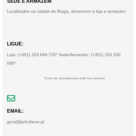
SEDE E ARMAZÉM
Localizados na cidade de Braga, showroom e loja e armazém.
LIGUE:
Loja: (+351) 253 684 715* Sede/Armazém: (+351) 253 250
590*
*Custo de chamada para rede fixa nacional
EMAIL:
geral@prhofame.pt