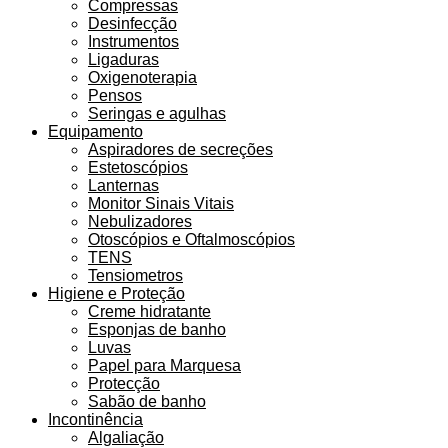
Compressas
Desinfecção
Instrumentos
Ligaduras
Oxigenoterapia
Pensos
Seringas e agulhas
Equipamento
Aspiradores de secreções
Estetoscópios
Lanternas
Monitor Sinais Vitais
Nebulizadores
Otoscópios e Oftalmoscópios
TENS
Tensiometros
Higiene e Proteção
Creme hidratante
Esponjas de banho
Luvas
Papel para Marquesa
Protecção
Sabão de banho
Incontinência
Algaliação