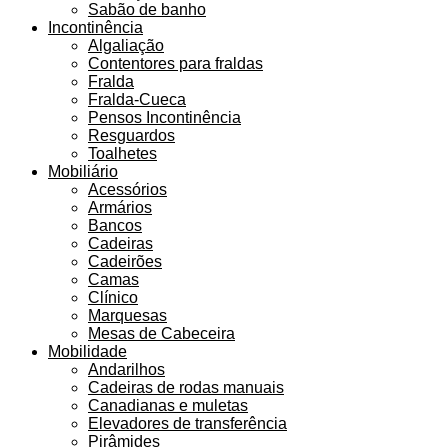
Sabão de banho
Incontinência
Algaliação
Contentores para fraldas
Fralda
Fralda-Cueca
Pensos Incontinência
Resguardos
Toalhetes
Mobiliário
Acessórios
Armários
Bancos
Cadeiras
Cadeirões
Camas
Clínico
Marquesas
Mesas de Cabeceira
Mobilidade
Andarilhos
Cadeiras de rodas manuais
Canadianas e muletas
Elevadores de transferência
Pirâmides