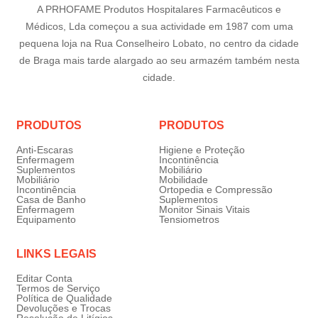
A PRHOFAME Produtos Hospitalares Farmacêuticos e
Médicos, Lda começou a sua actividade em 1987 com uma
pequena loja na Rua Conselheiro Lobato, no centro da cidade
de Braga mais tarde alargado ao seu armazém também nesta
cidade.
PRODUTOS
PRODUTOS
Anti-Escaras
Higiene e Proteção
Enfermagem
Incontinência
Suplementos
Mobiliário
Mobiliário
Mobilidade
Incontinência
Ortopedia e Compressão
Casa de Banho
Suplementos
Enfermagem
Monitor Sinais Vitais
Equipamento
Tensiometros
LINKS LEGAIS
Editar Conta
Termos de Serviço
Política de Qualidade
Devoluções e Trocas
Resolução de Litígios