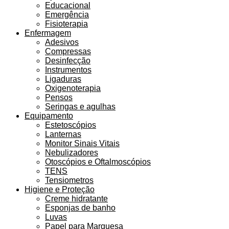
Educacional
Emergência
Fisioterapia
Enfermagem
Adesivos
Compressas
Desinfecção
Instrumentos
Ligaduras
Oxigenoterapia
Pensos
Seringas e agulhas
Equipamento
Estetoscópios
Lanternas
Monitor Sinais Vitais
Nebulizadores
Otoscópios e Oftalmoscópios
TENS
Tensiometros
Higiene e Proteção
Creme hidratante
Esponjas de banho
Luvas
Papel para Marquesa