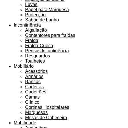
Luvas
Papel para Marquesa
Protecção
Sabão de banho
Incontinência
Algaliação
Contentores para fraldas
Fralda
Fralda-Cueca
Pensos Incontinência
Resguardos
Toalhetes
Mobiliário
Acessórios
Armários
Bancos
Cadeiras
Cadeirões
Camas
Clínico
Cortinas Hospitalares
Marquesas
Mesas de Cabeceira
Mobilidade
Andarilhos