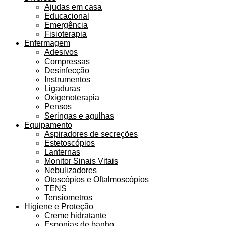
Ajudas em casa
Educacional
Emergência
Fisioterapia
Enfermagem
Adesivos
Compressas
Desinfecção
Instrumentos
Ligaduras
Oxigenoterapia
Pensos
Seringas e agulhas
Equipamento
Aspiradores de secreções
Estetoscópios
Lanternas
Monitor Sinais Vitais
Nebulizadores
Otoscópios e Oftalmoscópios
TENS
Tensiometros
Higiene e Proteção
Creme hidratante
Esponjas de banho