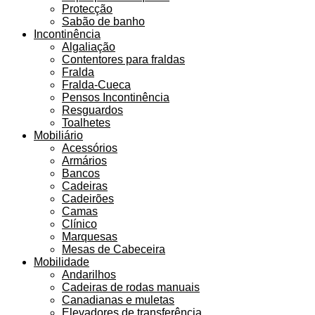
Protecção
Sabão de banho
Incontinência
Algaliação
Contentores para fraldas
Fralda
Fralda-Cueca
Pensos Incontinência
Resguardos
Toalhetes
Mobiliário
Acessórios
Armários
Bancos
Cadeiras
Cadeirões
Camas
Clínico
Marquesas
Mesas de Cabeceira
Mobilidade
Andarilhos
Cadeiras de rodas manuais
Canadianas e muletas
Elevadores de transferência