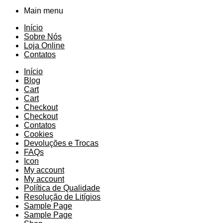
Main menu
Início
Sobre Nós
Loja Online
Contatos
Início
Blog
Cart
Cart
Checkout
Checkout
Contatos
Cookies
Devoluções e Trocas
FAQs
Icon
My account
My account
Política de Qualidade
Resolução de Litígios
Sample Page
Sample Page