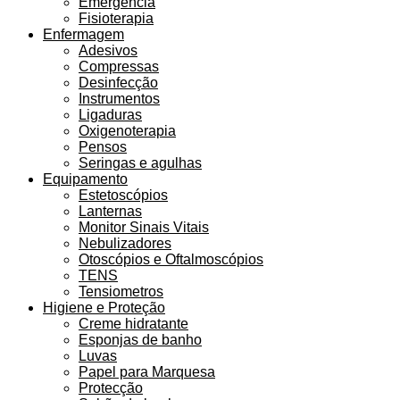
Emergência
Fisioterapia
Enfermagem
Adesivos
Compressas
Desinfecção
Instrumentos
Ligaduras
Oxigenoterapia
Pensos
Seringas e agulhas
Equipamento
Estetoscópios
Lanternas
Monitor Sinais Vitais
Nebulizadores
Otoscópios e Oftalmoscópios
TENS
Tensiometros
Higiene e Proteção
Creme hidratante
Esponjas de banho
Luvas
Papel para Marquesa
Protecção