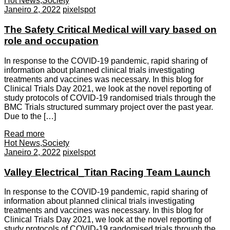
Hot News
,
Society
Janeiro 2, 2022
pixelspot
The Safety Critical Medical will vary based on
role and occupation
In response to the COVID-19 pandemic, rapid sharing of
information about planned clinical trials investigating
treatments and vaccines was necessary. In this blog for
Clinical Trials Day 2021, we look at the novel reporting of
study protocols of COVID-19 randomised trials through the
BMC Trials structured summary project over the past year.
Due to the […]
Read more
Hot News
,
Society
Janeiro 2, 2022
pixelspot
Valley Electrical_Titan Racing Team Launch
In response to the COVID-19 pandemic, rapid sharing of
information about planned clinical trials investigating
treatments and vaccines was necessary. In this blog for
Clinical Trials Day 2021, we look at the novel reporting of
study protocols of COVID-19 randomised trials through the