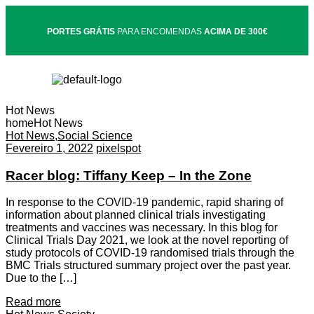
PORTES GRÁTIS
PARA ENCOMENDAS
ACIMA DE 300€
Hot News
home
Hot News
Hot News
,
Social Science
Fevereiro 1, 2022
pixelspot
Racer blog: Tiffany Keep – In the Zone
In response to the COVID-19 pandemic, rapid sharing of
information about planned clinical trials investigating
treatments and vaccines was necessary. In this blog for
Clinical Trials Day 2021, we look at the novel reporting of
study protocols of COVID-19 randomised trials through the
BMC Trials structured summary project over the past year.
Due to the […]
Read more