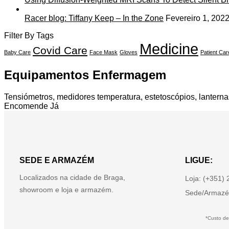
Racer blog: Tiffany Keep – In the Zone
Fevereiro 1, 202
Filter By Tags
Medicine
Covid Care
Baby Care
Face Mask
Gloves
Patient Car
Equipamentos Enfermagem
Tensiómetros, medidores temperatura, estetoscópios, lanterna
Encomende Já
SEDE E ARMAZÉM
LIGUE:
Localizados na cidade de Braga,
Loja: (+351)
showroom e loja e armazém.
Sede/Armazé
*Custo de