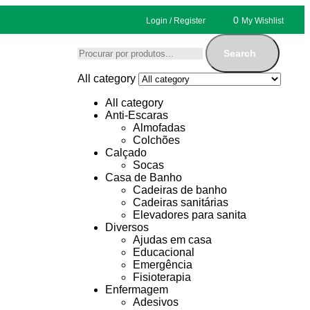
0
Login / Register
My Wishlist
Search
All category
All category
Anti-Escaras
Almofadas
Colchões
Calçado
Socas
Casa de Banho
Cadeiras de banho
Cadeiras sanitárias
Elevadores para sanita
Diversos
Ajudas em casa
Educacional
Emergência
Fisioterapia
Enfermagem
Adesivos