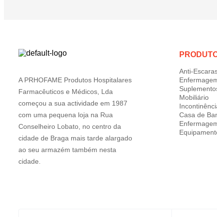
PRODUT
Anti-Escara
A PRHOFAME Produtos Hospitalares
Enfermage
Suplemento
Farmacêuticos e Médicos, Lda
Mobiliário
começou a sua actividade em 1987
Incontinênci
com uma pequena loja na Rua
Casa de Ba
Enfermage
Conselheiro Lobato, no centro da
Equipament
cidade de Braga mais tarde alargado
ao seu armazém também nesta
cidade.