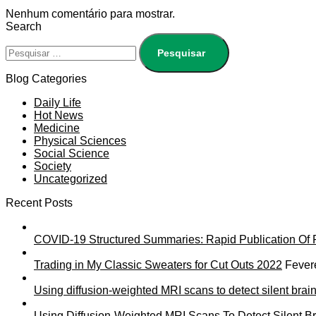
Nenhum comentário para mostrar.
Search
Blog Categories
Daily Life
Hot News
Medicine
Physical Sciences
Social Science
Society
Uncategorized
Recent Posts
COVID-19 Structured Summaries: Rapid Publication Of R
Trading in My Classic Sweaters for Cut Outs 2022
Fever
Using diffusion-weighted MRI scans to detect silent brain
Using Diffusion-Weighted MRI Scans To Detect Silent Br