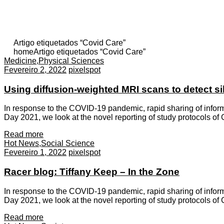
Artigo etiquetados “Covid Care”
home
Artigo etiquetados “Covid Care”
Medicine
,
Physical Sciences
Fevereiro 2, 2022
pixelspot
Using diffusion-weighted MRI scans to detect sil
In response to the COVID-19 pandemic, rapid sharing of informat
Day 2021, we look at the novel reporting of study protocols of
Read more
Hot News
,
Social Science
Fevereiro 1, 2022
pixelspot
Racer blog: Tiffany Keep – In the Zone
In response to the COVID-19 pandemic, rapid sharing of informat
Day 2021, we look at the novel reporting of study protocols of
Read more