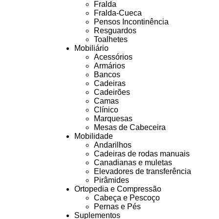
Fralda
Fralda-Cueca
Pensos Incontinência
Resguardos
Toalhetes
Mobiliário
Acessórios
Armários
Bancos
Cadeiras
Cadeirões
Camas
Clínico
Marquesas
Mesas de Cabeceira
Mobilidade
Andarilhos
Cadeiras de rodas manuais
Canadianas e muletas
Elevadores de transferência
Pirâmides
Ortopedia e Compressão
Cabeça e Pescoço
Pernas e Pés
Suplementos