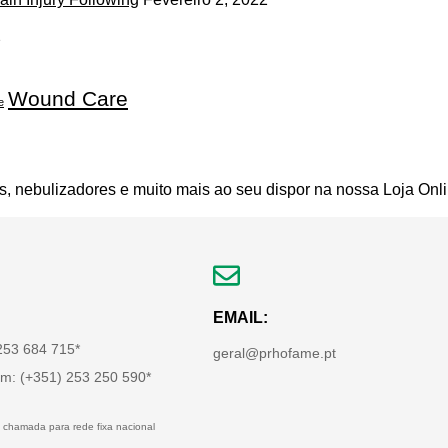
2
Wound Care
e
s, nebulizadores e muito mais ao seu dispor na nossa Loja Onli
EMAIL:
 253 684 715*
geral@prhofame.pt
m: (+351) 253 250 590*
 chamada para rede fixa nacional