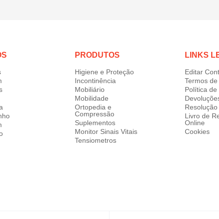
OS
PRODUTOS
LINKS L
s
Higiene e Proteção
Editar Con
m
Incontinência
Termos de 
s
Mobiliário
Política d
Mobilidade
Devoluçõe
a
Ortopedia e
Resolução 
Compressão
nho
Livro de 
Suplementos
Online
m
Monitor Sinais Vitais
Cookies
o
Tensiometros