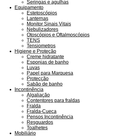
Seringas e agulhas
Equipamento
Estetoscópios
Lanternas
Monitor Sinais Vitais
Nebulizadores
Otoscópios e Oftalmoscópios
TENS
Tensiometros
Higiene e Proteção
Creme hidratante
Esponjas de banho
Luvas
Papel para Marquesa
Protecção
Sabão de banho
Incontinência
Algaliação
Contentores para fraldas
Fralda
Fralda-Cueca
Pensos Incontinência
Resguardos
Toalhetes
Mobiliário