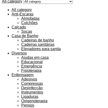
All category
All category
Anti-Escaras
Almofadas
Colchões
Calçado
Socas
Casa de Banho
Cadeiras de banho
Cadeiras sanitárias
Elevadores para sanita
Diversos
Ajudas em casa
Educacional
Emergência
Fisioterapia
Enfermagem
Adesivos
Compressas
Desinfecção
Instrumentos
Ligaduras
Oxigenoterapia
Pensos