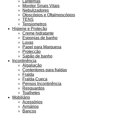
Lanternas
Monitor Sinais Vitais
Nebulizadores
Otoscópios e Oftalmoscópios
TENS
Tensiometros
Higiene e Proteção
Creme hidratante
Esponjas de banho
Luvas
Papel para Marquesa
Protecção
Sabão de banho
Incontinência
Algaliação
Contentores para fraldas
Fralda
Fralda-Cueca
Pensos Incontinência
Resguardos
Toalhetes
Mobiliário
Acessórios
Armários
Bancos