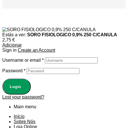
Estás a ver:
SORO FISIOLOGICO 0,9% 250 C/CANULA
2,75
€
Adicionar
Sign in
Create an Account
Username or email
*
Password
*
Login
Lost your password?
Main menu
Início
Sobre Nós
Loja Online