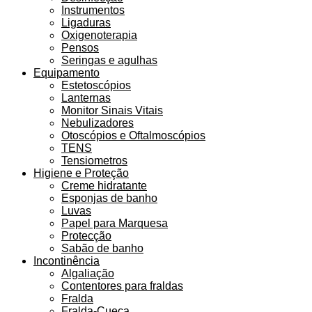
Instrumentos
Ligaduras
Oxigenoterapia
Pensos
Seringas e agulhas
Equipamento
Estetoscópios
Lanternas
Monitor Sinais Vitais
Nebulizadores
Otoscópios e Oftalmoscópios
TENS
Tensiometros
Higiene e Proteção
Creme hidratante
Esponjas de banho
Luvas
Papel para Marquesa
Protecção
Sabão de banho
Incontinência
Algaliação
Contentores para fraldas
Fralda
Fralda-Cueca