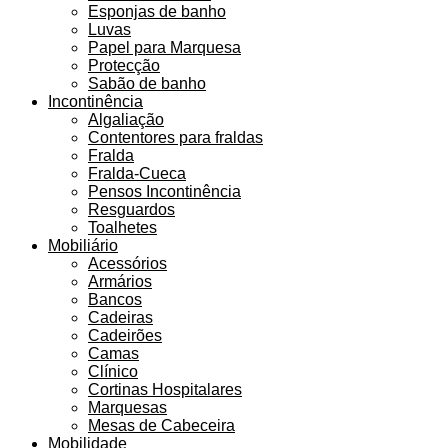
Esponjas de banho
Luvas
Papel para Marquesa
Protecção
Sabão de banho
Incontinência
Algaliação
Contentores para fraldas
Fralda
Fralda-Cueca
Pensos Incontinência
Resguardos
Toalhetes
Mobiliário
Acessórios
Armários
Bancos
Cadeiras
Cadeirões
Camas
Clínico
Cortinas Hospitalares
Marquesas
Mesas de Cabeceira
Mobilidade