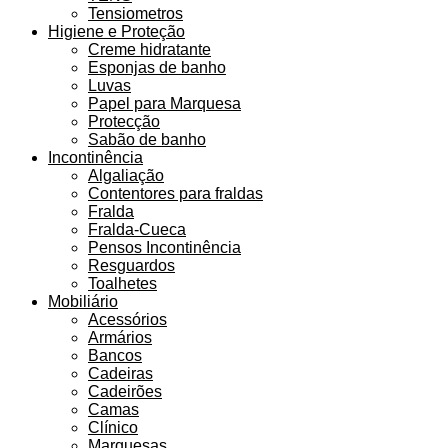
Tensiometros
Higiene e Proteção
Creme hidratante
Esponjas de banho
Luvas
Papel para Marquesa
Protecção
Sabão de banho
Incontinência
Algaliação
Contentores para fraldas
Fralda
Fralda-Cueca
Pensos Incontinência
Resguardos
Toalhetes
Mobiliário
Acessórios
Armários
Bancos
Cadeiras
Cadeirões
Camas
Clínico
Marquesas