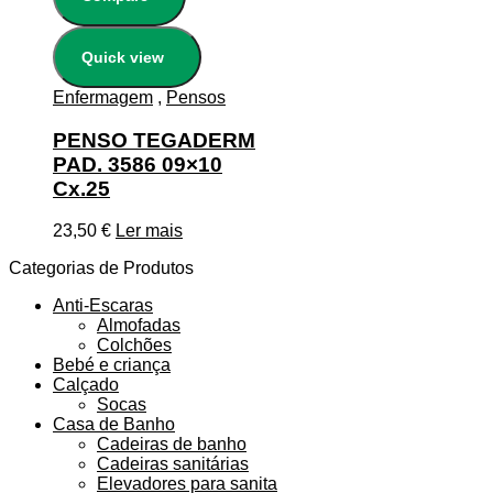
Quick view
Enfermagem
,
Pensos
PENSO TEGADERM
PAD. 3586 09×10
Cx.25
23,50
€
Ler mais
Categorias de Produtos
Anti-Escaras
Almofadas
Colchões
Bebé e criança
Calçado
Socas
Casa de Banho
Cadeiras de banho
Cadeiras sanitárias
Elevadores para sanita