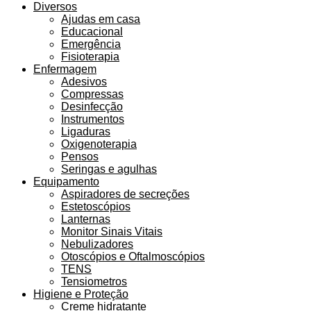
Diversos
Ajudas em casa
Educacional
Emergência
Fisioterapia
Enfermagem
Adesivos
Compressas
Desinfecção
Instrumentos
Ligaduras
Oxigenoterapia
Pensos
Seringas e agulhas
Equipamento
Aspiradores de secreções
Estetoscópios
Lanternas
Monitor Sinais Vitais
Nebulizadores
Otoscópios e Oftalmoscópios
TENS
Tensiometros
Higiene e Proteção
Creme hidratante