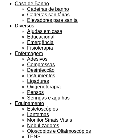
Casa de Banho
Cadeiras de banho
Cadeiras sanitárias
Elevadores para sanita
Diversos
Ajudas em casa
Educacional
Emergência
Fisioterapia
Enfermagem
Adesivos
Compressas
Desinfecção
Instrumentos
Ligaduras
Oxigenoterapia
Pensos
Seringas e agulhas
Equipamento
Estetoscópios
Lanternas
Monitor Sinais Vitais
Nebulizadores
Otoscópios e Oftalmoscópios
TENS