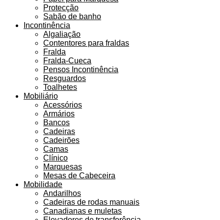
Protecção
Sabão de banho
Incontinência
Algaliação
Contentores para fraldas
Fralda
Fralda-Cueca
Pensos Incontinência
Resguardos
Toalhetes
Mobiliário
Acessórios
Armários
Bancos
Cadeiras
Cadeirões
Camas
Clínico
Marquesas
Mesas de Cabeceira
Mobilidade
Andarilhos
Cadeiras de rodas manuais
Canadianas e muletas
Elevadores de transferência