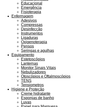
Educacional
Emergência
Fisioterapia
Enfermagem
Adesivos
Compressas
Desinfecção
Instrumentos
Ligaduras
Oxigenoterapia
Pensos
Seringas e agulhas
Equipamento
Estetoscópios
Lanternas
Monitor Sinais Vitais
Nebulizadores
Otoscópios e Oftalmoscópios
TENS
Tensiometros
Higiene e Proteção
Creme hidratante
Esponjas de banho
Luvas
Papel para Marquesa