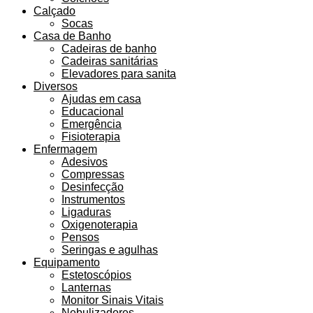
Calçado
Socas
Casa de Banho
Cadeiras de banho
Cadeiras sanitárias
Elevadores para sanita
Diversos
Ajudas em casa
Educacional
Emergência
Fisioterapia
Enfermagem
Adesivos
Compressas
Desinfecção
Instrumentos
Ligaduras
Oxigenoterapia
Pensos
Seringas e agulhas
Equipamento
Estetoscópios
Lanternas
Monitor Sinais Vitais
Nebulizadores