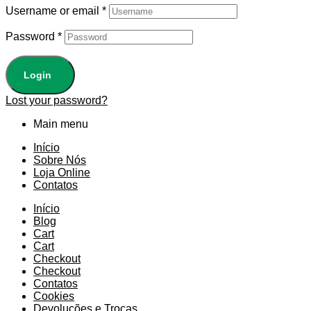
Username or email
*
Password
*
Login
Lost your password?
Main menu
Início
Sobre Nós
Loja Online
Contatos
Início
Blog
Cart
Cart
Checkout
Checkout
Contatos
Cookies
Devoluções e Trocas