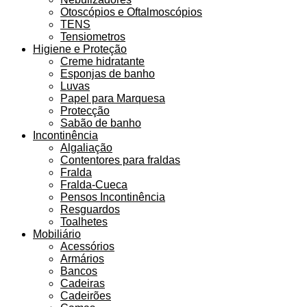
Otoscópios e Oftalmoscópios
TENS
Tensiometros
Higiene e Proteção
Creme hidratante
Esponjas de banho
Luvas
Papel para Marquesa
Protecção
Sabão de banho
Incontinência
Algaliação
Contentores para fraldas
Fralda
Fralda-Cueca
Pensos Incontinência
Resguardos
Toalhetes
Mobiliário
Acessórios
Armários
Bancos
Cadeiras
Cadeirões