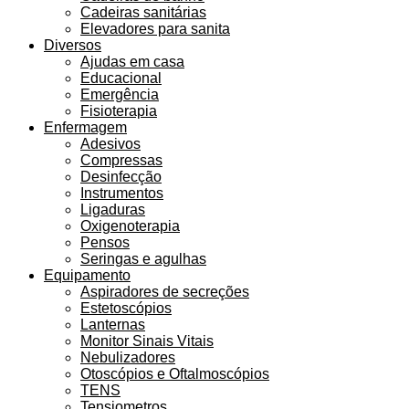
Cadeiras sanitárias
Elevadores para sanita
Diversos
Ajudas em casa
Educacional
Emergência
Fisioterapia
Enfermagem
Adesivos
Compressas
Desinfecção
Instrumentos
Ligaduras
Oxigenoterapia
Pensos
Seringas e agulhas
Equipamento
Aspiradores de secreções
Estetoscópios
Lanternas
Monitor Sinais Vitais
Nebulizadores
Otoscópios e Oftalmoscópios
TENS
Tensiometros