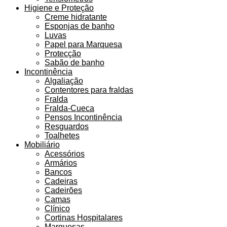
Higiene e Proteção
Creme hidratante
Esponjas de banho
Luvas
Papel para Marquesa
Protecção
Sabão de banho
Incontinência
Algaliação
Contentores para fraldas
Fralda
Fralda-Cueca
Pensos Incontinência
Resguardos
Toalhetes
Mobiliário
Acessórios
Armários
Bancos
Cadeiras
Cadeirões
Camas
Clínico
Cortinas Hospitalares
Marquesas