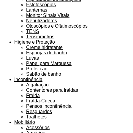
Estetoscópios
Lanternas
Monitor Sinais Vitais
Nebulizadores
Otoscópios e Oftalmoscópios
TENS
Tensiometros
Higiene e Proteção
Creme hidratante
Esponjas de banho
Luvas
Papel para Marquesa
Protecção
Sabão de banho
Incontinência
Algaliação
Contentores para fraldas
Fralda
Fralda-Cueca
Pensos Incontinência
Resguardos
Toalhetes
Mobiliário
Acessórios
Armários