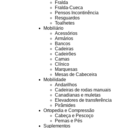
Fralda
Fralda-Cueca
Pensos Incontinência
Resguardos
Toalhetes
Mobiliário
Acessórios
Armários
Bancos
Cadeiras
Cadeirões
Camas
Clínico
Marquesas
Mesas de Cabeceira
Mobilidade
Andarilhos
Cadeiras de rodas manuais
Canadianas e muletas
Elevadores de transferência
Pirâmides
Ortopedia e Compressão
Cabeça e Pescoço
Pernas e Pés
Suplementos