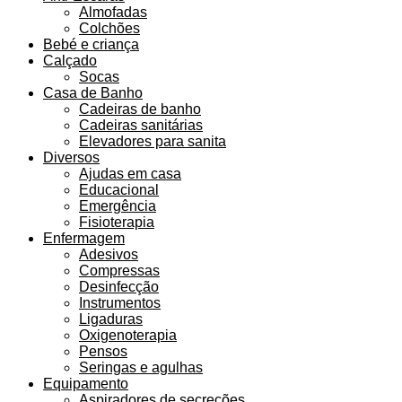
Almofadas
Colchões
Bebé e criança
Calçado
Socas
Casa de Banho
Cadeiras de banho
Cadeiras sanitárias
Elevadores para sanita
Diversos
Ajudas em casa
Educacional
Emergência
Fisioterapia
Enfermagem
Adesivos
Compressas
Desinfecção
Instrumentos
Ligaduras
Oxigenoterapia
Pensos
Seringas e agulhas
Equipamento
Aspiradores de secreções