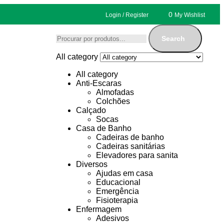
0
Login / Register
My Wishlist
Search
All category
All category
Anti-Escaras
Almofadas
Colchões
Calçado
Socas
Casa de Banho
Cadeiras de banho
Cadeiras sanitárias
Elevadores para sanita
Diversos
Ajudas em casa
Educacional
Emergência
Fisioterapia
Enfermagem
Adesivos