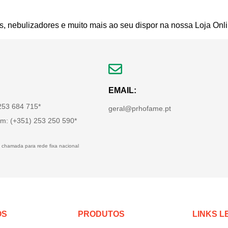
s, nebulizadores e muito mais ao seu dispor na nossa Loja Onli
EMAIL:
 253 684 715*
geral@prhofame.pt
m: (+351) 253 250 590*
 chamada para rede fixa nacional
OS
PRODUTOS
LINKS L