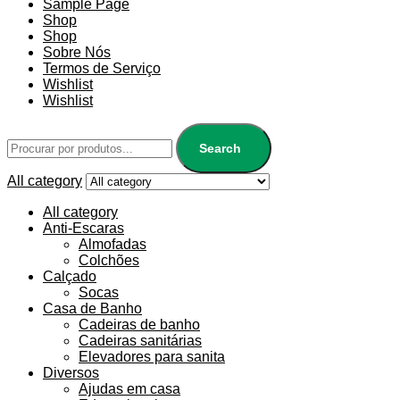
Sample Page
Shop
Shop
Sobre Nós
Termos de Serviço
Wishlist
Wishlist
Search
All category
All category
Anti-Escaras
Almofadas
Colchões
Calçado
Socas
Casa de Banho
Cadeiras de banho
Cadeiras sanitárias
Elevadores para sanita
Diversos
Ajudas em casa