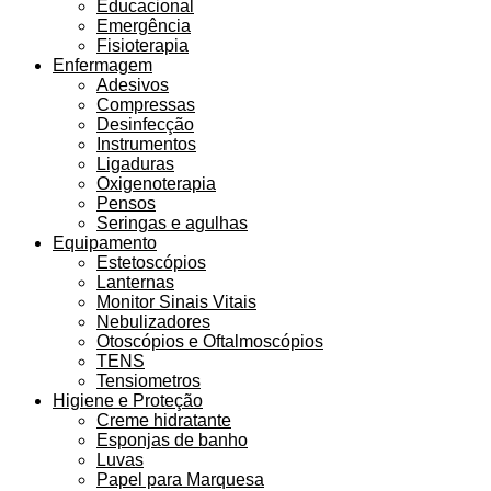
Educacional
Emergência
Fisioterapia
Enfermagem
Adesivos
Compressas
Desinfecção
Instrumentos
Ligaduras
Oxigenoterapia
Pensos
Seringas e agulhas
Equipamento
Estetoscópios
Lanternas
Monitor Sinais Vitais
Nebulizadores
Otoscópios e Oftalmoscópios
TENS
Tensiometros
Higiene e Proteção
Creme hidratante
Esponjas de banho
Luvas
Papel para Marquesa