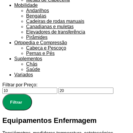
Mobilidade
Andarilhos
Bengalas
Cadeiras de rodas manuais
Canadianas e muletas
Elevadores de transferência
Pirâmides
Ortopedia e Compressão
Cabeça e Pescoço
Pernas e Pés
Suplementos
Chás
Saúde
Variados
Filtrar por Preço:
Filtrar
Equipamentos Enfermagem