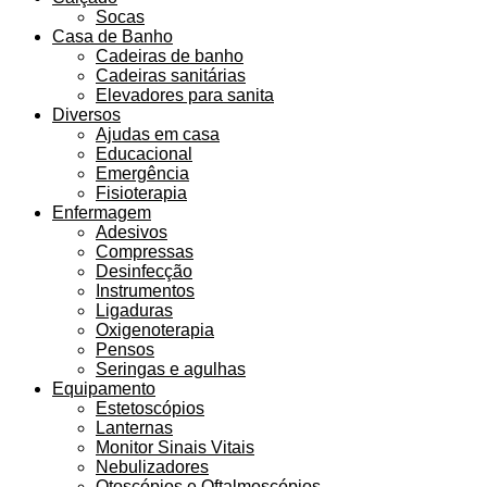
Socas
Casa de Banho
Cadeiras de banho
Cadeiras sanitárias
Elevadores para sanita
Diversos
Ajudas em casa
Educacional
Emergência
Fisioterapia
Enfermagem
Adesivos
Compressas
Desinfecção
Instrumentos
Ligaduras
Oxigenoterapia
Pensos
Seringas e agulhas
Equipamento
Estetoscópios
Lanternas
Monitor Sinais Vitais
Nebulizadores
Otoscópios e Oftalmoscópios