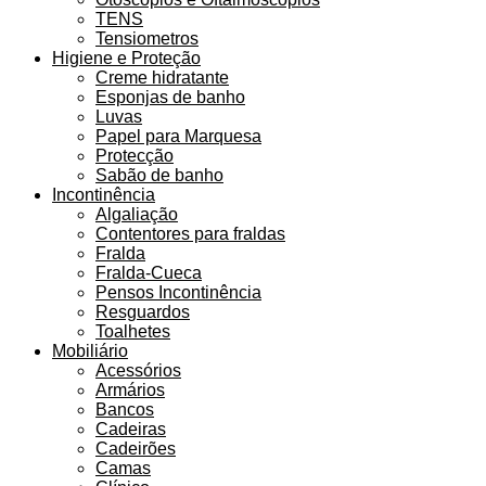
TENS
Tensiometros
Higiene e Proteção
Creme hidratante
Esponjas de banho
Luvas
Papel para Marquesa
Protecção
Sabão de banho
Incontinência
Algaliação
Contentores para fraldas
Fralda
Fralda-Cueca
Pensos Incontinência
Resguardos
Toalhetes
Mobiliário
Acessórios
Armários
Bancos
Cadeiras
Cadeirões
Camas