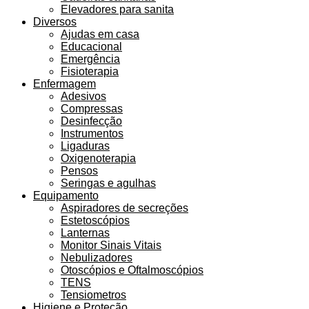
Elevadores para sanita
Diversos
Ajudas em casa
Educacional
Emergência
Fisioterapia
Enfermagem
Adesivos
Compressas
Desinfecção
Instrumentos
Ligaduras
Oxigenoterapia
Pensos
Seringas e agulhas
Equipamento
Aspiradores de secreções
Estetoscópios
Lanternas
Monitor Sinais Vitais
Nebulizadores
Otoscópios e Oftalmoscópios
TENS
Tensiometros
Higiene e Proteção