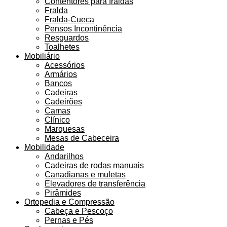
Contentores para fraldas
Fralda
Fralda-Cueca
Pensos Incontinência
Resguardos
Toalhetes
Mobiliário
Acessórios
Armários
Bancos
Cadeiras
Cadeirões
Camas
Clínico
Marquesas
Mesas de Cabeceira
Mobilidade
Andarilhos
Cadeiras de rodas manuais
Canadianas e muletas
Elevadores de transferência
Pirâmides
Ortopedia e Compressão
Cabeça e Pescoço
Pernas e Pés