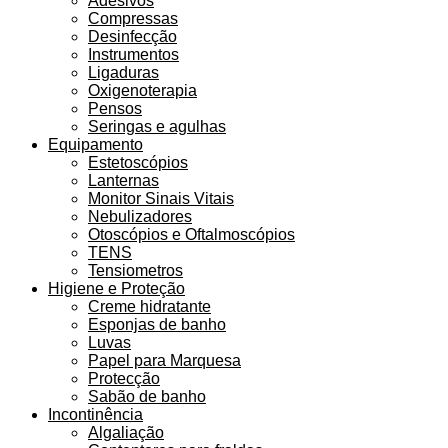
Adesivos
Compressas
Desinfecção
Instrumentos
Ligaduras
Oxigenoterapia
Pensos
Seringas e agulhas
Equipamento
Estetoscópios
Lanternas
Monitor Sinais Vitais
Nebulizadores
Otoscópios e Oftalmoscópios
TENS
Tensiometros
Higiene e Proteção
Creme hidratante
Esponjas de banho
Luvas
Papel para Marquesa
Protecção
Sabão de banho
Incontinência
Algaliação