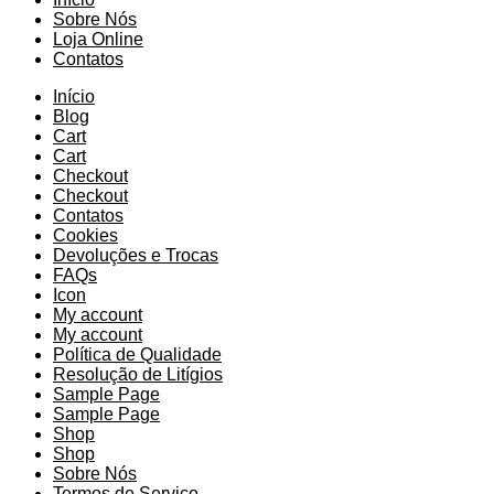
Sobre Nós
Loja Online
Contatos
Início
Blog
Cart
Cart
Checkout
Checkout
Contatos
Cookies
Devoluções e Trocas
FAQs
Icon
My account
My account
Política de Qualidade
Resolução de Litígios
Sample Page
Sample Page
Shop
Shop
Sobre Nós
Termos de Serviço