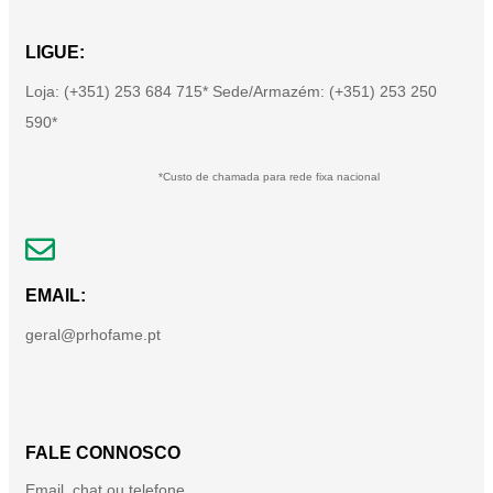
LIGUE:
Loja: (+351) 253 684 715* Sede/Armazém: (+351) 253 250
590*
*Custo de chamada para rede fixa nacional
EMAIL:
geral@prhofame.pt
FALE CONNOSCO
Email, chat ou telefone