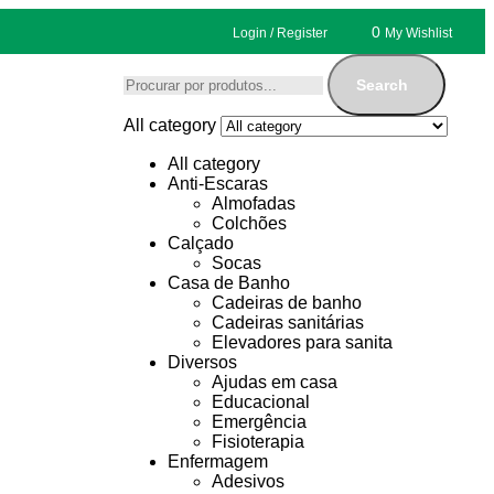
0
Login / Register
My Wishlist
Search
All category
All category
Anti-Escaras
Almofadas
Colchões
Calçado
Socas
Casa de Banho
Cadeiras de banho
Cadeiras sanitárias
Elevadores para sanita
Diversos
Ajudas em casa
Educacional
Emergência
Fisioterapia
Enfermagem
Adesivos