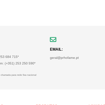
EMAIL:
 253 684 715*
geral@prhofame.pt
m: (+351) 253 250 590*
 chamada para rede fixa nacional