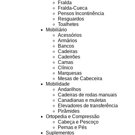
Fralda
Fralda-Cueca
Pensos Incontinência
Resguardos
Toalhetes
Mobiliário
Acessórios
Armários
Bancos
Cadeiras
Cadeirões
Camas
Clínico
Marquesas
Mesas de Cabeceira
Mobilidade
Andarilhos
Cadeiras de rodas manuais
Canadianas e muletas
Elevadores de transferência
Pirâmides
Ortopedia e Compressão
Cabeça e Pescoço
Pernas e Pés
Suplementos