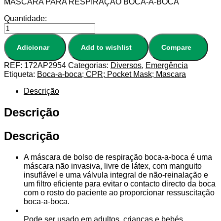
MASCARA PARA RESPIRAÇÃO BOCA-A-BOCA
Quantidade:
Adicionar
Add to wishlist
Compare
REF:
172AP2954
Categorias:
Diversos
,
Emergência
Etiqueta:
Boca-a-boca; CPR; Pocket Mask; Mascara
Descrição
Descrição
Descrição
A máscara de bolso de respiração boca-a-boca é uma
máscara não invasiva, livre de látex, com manguito
insuflável e uma válvula integral de não-reinalação e
um filtro eficiente para evitar o contacto directo da boca
com o rosto do paciente ao proporcionar ressuscitação
boca-a-boca
.
Pode ser usado em adultos, crianças e bebés.