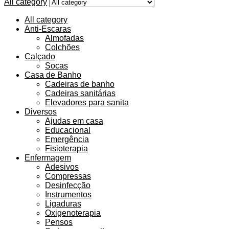
All category
All category
Anti-Escaras
Almofadas
Colchões
Calçado
Socas
Casa de Banho
Cadeiras de banho
Cadeiras sanitárias
Elevadores para sanita
Diversos
Ajudas em casa
Educacional
Emergência
Fisioterapia
Enfermagem
Adesivos
Compressas
Desinfecção
Instrumentos
Ligaduras
Oxigenoterapia
Pensos