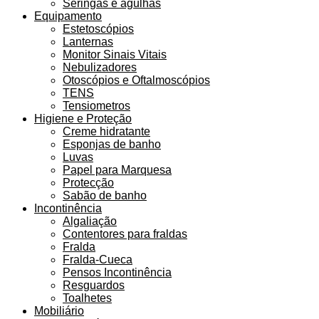
Seringas e agulhas
Equipamento
Estetoscópios
Lanternas
Monitor Sinais Vitais
Nebulizadores
Otoscópios e Oftalmoscópios
TENS
Tensiometros
Higiene e Proteção
Creme hidratante
Esponjas de banho
Luvas
Papel para Marquesa
Protecção
Sabão de banho
Incontinência
Algaliação
Contentores para fraldas
Fralda
Fralda-Cueca
Pensos Incontinência
Resguardos
Toalhetes
Mobiliário