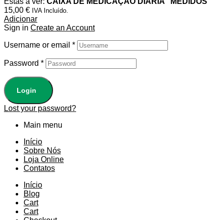
Estás a ver:
CAIXA DE MEDICAÇÃO DIÁRIA “MEDIDOS”
15,00
€
IVA Incluído.
Adicionar
Sign in
Create an Account
Username or email
*
Password
*
Login
Lost your password?
Main menu
Início
Sobre Nós
Loja Online
Contatos
Início
Blog
Cart
Cart