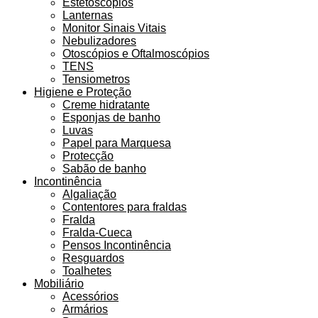
Estetoscópios
Lanternas
Monitor Sinais Vitais
Nebulizadores
Otoscópios e Oftalmoscópios
TENS
Tensiometros
Higiene e Proteção
Creme hidratante
Esponjas de banho
Luvas
Papel para Marquesa
Protecção
Sabão de banho
Incontinência
Algaliação
Contentores para fraldas
Fralda
Fralda-Cueca
Pensos Incontinência
Resguardos
Toalhetes
Mobiliário
Acessórios
Armários