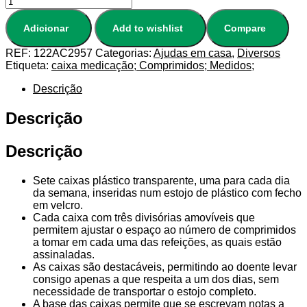
Adicionar
Add to wishlist
Compare
REF:
122AC2957
Categorias:
Ajudas em casa
,
Diversos
Etiqueta:
caixa medicação; Comprimidos; Medidos;
Descrição
Descrição
Descrição
Sete caixas plástico transparente, uma para cada dia
da semana, inseridas num estojo de plástico com fecho
em velcro.
Cada caixa com três divisórias amovíveis que
permitem ajustar o espaço ao número de comprimidos
a tomar em cada uma das refeições, as quais estão
assinaladas.
As caixas são destacáveis, permitindo ao doente levar
consigo apenas a que respeita a um dos dias, sem
necessidade de transportar o estojo completo.
A base das caixas permite que se escrevam notas a