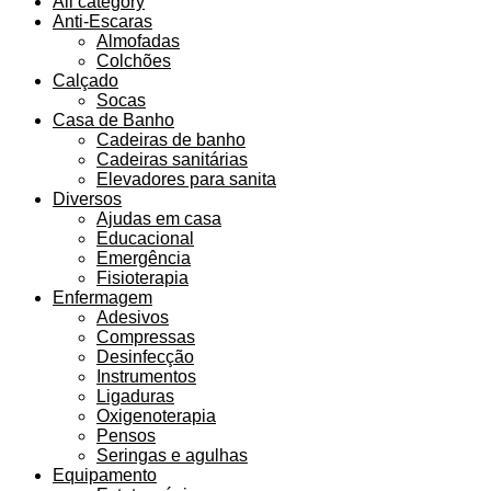
All category
Anti-Escaras
Almofadas
Colchões
Calçado
Socas
Casa de Banho
Cadeiras de banho
Cadeiras sanitárias
Elevadores para sanita
Diversos
Ajudas em casa
Educacional
Emergência
Fisioterapia
Enfermagem
Adesivos
Compressas
Desinfecção
Instrumentos
Ligaduras
Oxigenoterapia
Pensos
Seringas e agulhas
Equipamento