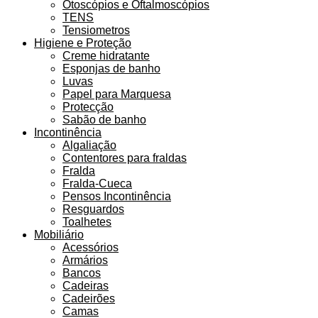
Otoscópios e Oftalmoscópios
TENS
Tensiometros
Higiene e Proteção
Creme hidratante
Esponjas de banho
Luvas
Papel para Marquesa
Protecção
Sabão de banho
Incontinência
Algaliação
Contentores para fraldas
Fralda
Fralda-Cueca
Pensos Incontinência
Resguardos
Toalhetes
Mobiliário
Acessórios
Armários
Bancos
Cadeiras
Cadeirões
Camas