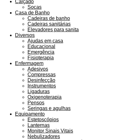
Calçado
Socas
Casa de Banho
Cadeiras de banho
Cadeiras sanitárias
Elevadores para sanita
Diversos
Ajudas em casa
Educacional
Emergência
Fisioterapia
Enfermagem
Adesivos
Compressas
Desinfecção
Instrumentos
Ligaduras
Oxigenoterapia
Pensos
Seringas e agulhas
Equipamento
Estetoscópios
Lanternas
Monitor Sinais Vitais
Nebulizadores