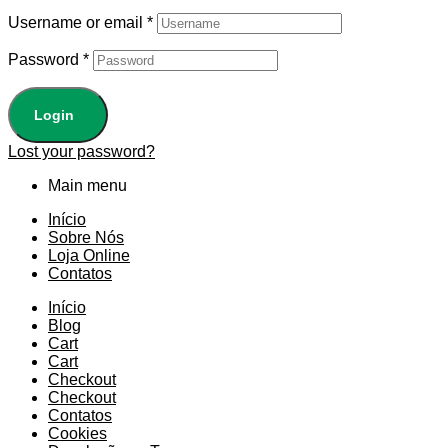
Username or email
*
Password
*
Login
Lost your password?
Main menu
Início
Sobre Nós
Loja Online
Contatos
Início
Blog
Cart
Cart
Checkout
Checkout
Contatos
Cookies