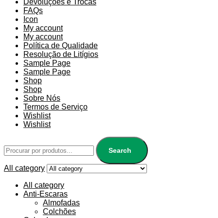
Devoluções e Trocas
FAQs
Icon
My account
My account
Política de Qualidade
Resolução de Litígios
Sample Page
Sample Page
Shop
Shop
Sobre Nós
Termos de Serviço
Wishlist
Wishlist
Search
All category
All category
Anti-Escaras
Almofadas
Colchões