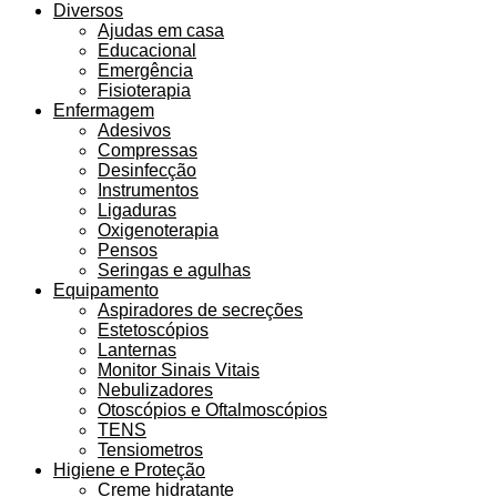
Diversos
Ajudas em casa
Educacional
Emergência
Fisioterapia
Enfermagem
Adesivos
Compressas
Desinfecção
Instrumentos
Ligaduras
Oxigenoterapia
Pensos
Seringas e agulhas
Equipamento
Aspiradores de secreções
Estetoscópios
Lanternas
Monitor Sinais Vitais
Nebulizadores
Otoscópios e Oftalmoscópios
TENS
Tensiometros
Higiene e Proteção
Creme hidratante