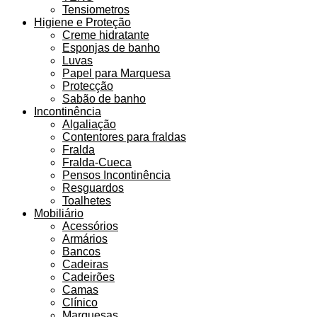
Tensiometros
Higiene e Proteção
Creme hidratante
Esponjas de banho
Luvas
Papel para Marquesa
Protecção
Sabão de banho
Incontinência
Algaliação
Contentores para fraldas
Fralda
Fralda-Cueca
Pensos Incontinência
Resguardos
Toalhetes
Mobiliário
Acessórios
Armários
Bancos
Cadeiras
Cadeirões
Camas
Clínico
Marquesas