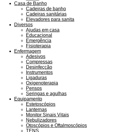
Casa de Banho
Cadeiras de banho
Cadeiras sanitárias
Elevadores para sanita
Diversos
Ajudas em casa
Educacional
Emergência
Fisioterapia
Enfermagem
Adesivos
Compressas
Desinfecção
Instrumentos
Ligaduras
Oxigenoterapia
Pensos
Seringas e agulhas
Equipamento
Estetoscópios
Lanternas
Monitor Sinais Vitais
Nebulizadores
Otoscópios e Oftalmoscópios
TENS