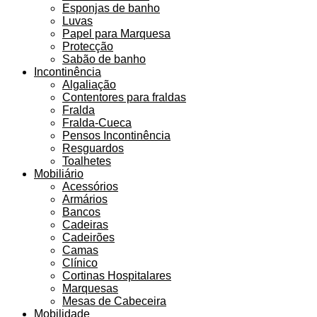
Esponjas de banho
Luvas
Papel para Marquesa
Protecção
Sabão de banho
Incontinência
Algaliação
Contentores para fraldas
Fralda
Fralda-Cueca
Pensos Incontinência
Resguardos
Toalhetes
Mobiliário
Acessórios
Armários
Bancos
Cadeiras
Cadeirões
Camas
Clínico
Cortinas Hospitalares
Marquesas
Mesas de Cabeceira
Mobilidade