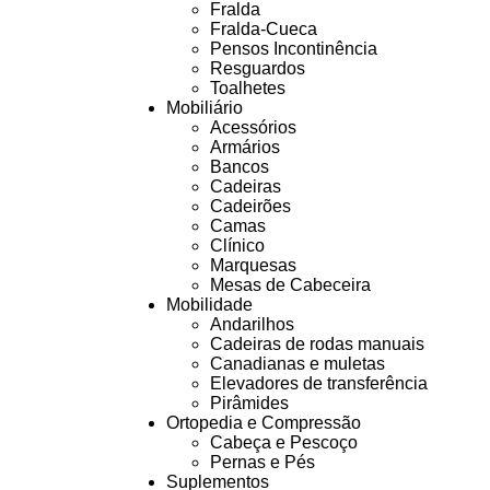
Fralda
Fralda-Cueca
Pensos Incontinência
Resguardos
Toalhetes
Mobiliário
Acessórios
Armários
Bancos
Cadeiras
Cadeirões
Camas
Clínico
Marquesas
Mesas de Cabeceira
Mobilidade
Andarilhos
Cadeiras de rodas manuais
Canadianas e muletas
Elevadores de transferência
Pirâmides
Ortopedia e Compressão
Cabeça e Pescoço
Pernas e Pés
Suplementos