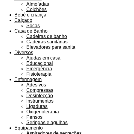
Almofadas
Colchões
Bebé e criança
Calçado
Socas
Casa de Banho
Cadeiras de banho
Cadeiras sanitárias
Elevadores para sanita
Diversos
Ajudas em casa
Educacional
Emergência
Fisioterapia
Enfermagem
Adesivos
Compressas
Desinfecção
Instrumentos
Ligaduras
Oxigenoterapia
Pensos
Seringas e agulhas
Equipamento
Aspiradores de secreções