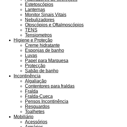
Estetoscópios
Lanternas
Monitor Sinais Vitais
Nebulizadores
Otoscópios e Oftalmoscópios
TENS
Tensiometros
Higiene e Proteção
Creme hidratante
Esponjas de banho
Luvas
Papel para Marquesa
Protecção
Sabão de banho
Incontinência
Algaliação
Contentores para fraldas
Fralda
Fralda-Cueca
Pensos Incontinência
Resguardos
Toalhetes
Mobiliário
Acessórios
Armários