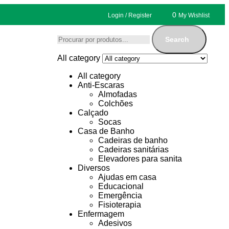
0
Login / Register
My Wishlist
Search
All category
All category
Anti-Escaras
Almofadas
Colchões
Calçado
Socas
Casa de Banho
Cadeiras de banho
Cadeiras sanitárias
Elevadores para sanita
Diversos
Ajudas em casa
Educacional
Emergência
Fisioterapia
Enfermagem
Adesivos