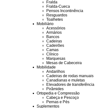
Fralda
Fralda-Cueca
Pensos Incontinência
Resguardos
Toalhetes
Mobiliário
Acessórios
Armários
Bancos
Cadeiras
Cadeirões
Camas
Clínico
Marquesas
Mesas de Cabeceira
Mobilidade
Andarilhos
Cadeiras de rodas manuais
Canadianas e muletas
Elevadores de transferência
Pirâmides
Ortopedia e Compressão
Cabeça e Pescoço
Pernas e Pés
Suplementos