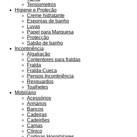
Tensiometros
Higiene e Proteção
Creme hidratante
Esponjas de banho
Luvas
Papel para Marquesa
Protecção
Sabão de banho
Incontinência
Algaliação
Contentores para fraldas
Fralda
Fralda-Cueca
Pensos Incontinência
Resguardos
Toalhetes
Mobiliário
Acessórios
Armários
Bancos
Cadeiras
Cadeirões
Camas
Clínico
Cortinas Hospitalares