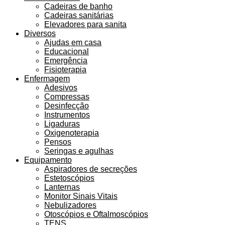
Cadeiras de banho
Cadeiras sanitárias
Elevadores para sanita
Diversos
Ajudas em casa
Educacional
Emergência
Fisioterapia
Enfermagem
Adesivos
Compressas
Desinfecção
Instrumentos
Ligaduras
Oxigenoterapia
Pensos
Seringas e agulhas
Equipamento
Aspiradores de secreções
Estetoscópios
Lanternas
Monitor Sinais Vitais
Nebulizadores
Otoscópios e Oftalmoscópios
TENS