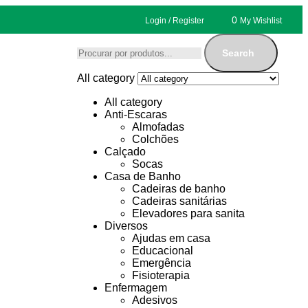
0
Login / Register
My Wishlist
Search
All category
All category
Anti-Escaras
Almofadas
Colchões
Calçado
Socas
Casa de Banho
Cadeiras de banho
Cadeiras sanitárias
Elevadores para sanita
Diversos
Ajudas em casa
Educacional
Emergência
Fisioterapia
Enfermagem
Adesivos