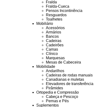
Fralda
Fralda-Cueca
Pensos Incontinência
Resguardos
Toalhetes
Mobiliário
Acessórios
Armários
Bancos
Cadeiras
Cadeirões
Camas
Clínico
Marquesas
Mesas de Cabeceira
Mobilidade
Andarilhos
Cadeiras de rodas manuais
Canadianas e muletas
Elevadores de transferência
Pirâmides
Ortopedia e Compressão
Cabeça e Pescoço
Pernas e Pés
Suplementos