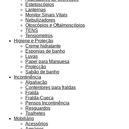
Estetoscópios
Lanternas
Monitor Sinais Vitais
Nebulizadores
Otoscópios e Oftalmoscópios
TENS
Tensiometros
Higiene e Proteção
Creme hidratante
Esponjas de banho
Luvas
Papel para Marquesa
Protecção
Sabão de banho
Incontinência
Algaliação
Contentores para fraldas
Fralda
Fralda-Cueca
Pensos Incontinência
Resguardos
Toalhetes
Mobiliário
Acessórios
Armários