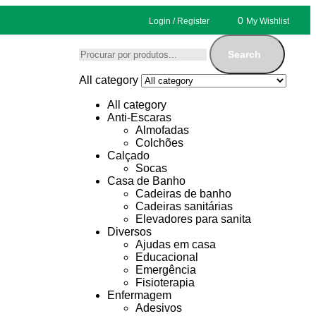
0
Login / Register
My Wishlist
Search
All category
All category
Anti-Escaras
Almofadas
Colchões
Calçado
Socas
Casa de Banho
Cadeiras de banho
Cadeiras sanitárias
Elevadores para sanita
Diversos
Ajudas em casa
Educacional
Emergência
Fisioterapia
Enfermagem
Adesivos