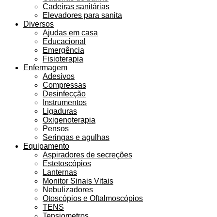
Cadeiras sanitárias
Elevadores para sanita
Diversos
Ajudas em casa
Educacional
Emergência
Fisioterapia
Enfermagem
Adesivos
Compressas
Desinfecção
Instrumentos
Ligaduras
Oxigenoterapia
Pensos
Seringas e agulhas
Equipamento
Aspiradores de secreções
Estetoscópios
Lanternas
Monitor Sinais Vitais
Nebulizadores
Otoscópios e Oftalmoscópios
TENS
Tensiometros