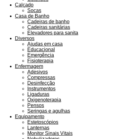
Calçado
Socas
Casa de Banho
Cadeiras de banho
Cadeiras sanitárias
Elevadores para sanita
Diversos
Ajudas em casa
Educacional
Emergência
Fisioterapia
Enfermagem
Adesivos
Compressas
Desinfecção
Instrumentos
Ligaduras
Oxigenoterapia
Pensos
Seringas e agulhas
Equipamento
Estetoscópios
Lanternas
Monitor Sinais Vitais
Nebulizadores