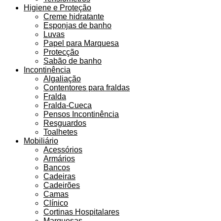
Higiene e Proteção
Creme hidratante
Esponjas de banho
Luvas
Papel para Marquesa
Protecção
Sabão de banho
Incontinência
Algaliação
Contentores para fraldas
Fralda
Fralda-Cueca
Pensos Incontinência
Resguardos
Toalhetes
Mobiliário
Acessórios
Armários
Bancos
Cadeiras
Cadeirões
Camas
Clínico
Cortinas Hospitalares
Marquesas