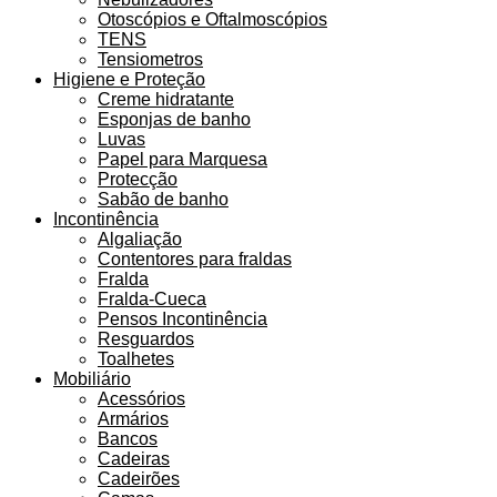
Otoscópios e Oftalmoscópios
TENS
Tensiometros
Higiene e Proteção
Creme hidratante
Esponjas de banho
Luvas
Papel para Marquesa
Protecção
Sabão de banho
Incontinência
Algaliação
Contentores para fraldas
Fralda
Fralda-Cueca
Pensos Incontinência
Resguardos
Toalhetes
Mobiliário
Acessórios
Armários
Bancos
Cadeiras
Cadeirões