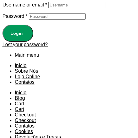
Username or email
*
Password
*
Login
Lost your password?
Main menu
Início
Sobre Nós
Loja Online
Contatos
Início
Blog
Cart
Cart
Checkout
Checkout
Contatos
Cookies
Devoluções e Trocas