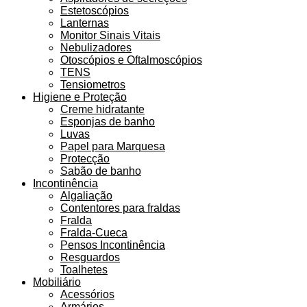
Estetoscópios
Lanternas
Monitor Sinais Vitais
Nebulizadores
Otoscópios e Oftalmoscópios
TENS
Tensiometros
Higiene e Proteção
Creme hidratante
Esponjas de banho
Luvas
Papel para Marquesa
Protecção
Sabão de banho
Incontinência
Algaliação
Contentores para fraldas
Fralda
Fralda-Cueca
Pensos Incontinência
Resguardos
Toalhetes
Mobiliário
Acessórios
Armários