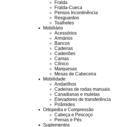
Fralda
Fralda-Cueca
Pensos Incontinência
Resguardos
Toalhetes
Mobiliário
Acessórios
Armários
Bancos
Cadeiras
Cadeirões
Camas
Clínico
Marquesas
Mesas de Cabeceira
Mobilidade
Andarilhos
Cadeiras de rodas manuais
Canadianas e muletas
Elevadores de transferência
Pirâmides
Ortopedia e Compressão
Cabeça e Pescoço
Pernas e Pés
Suplementos