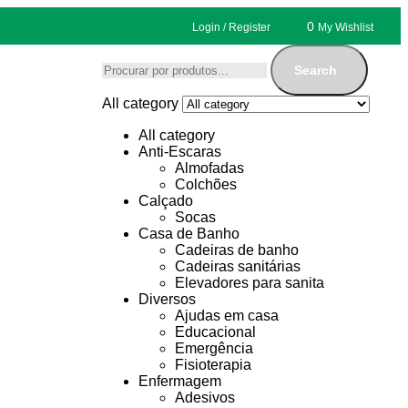
0
Login / Register
My Wishlist
Search
All category
All category
Anti-Escaras
Almofadas
Colchões
Calçado
Socas
Casa de Banho
Cadeiras de banho
Cadeiras sanitárias
Elevadores para sanita
Diversos
Ajudas em casa
Educacional
Emergência
Fisioterapia
Enfermagem
Adesivos