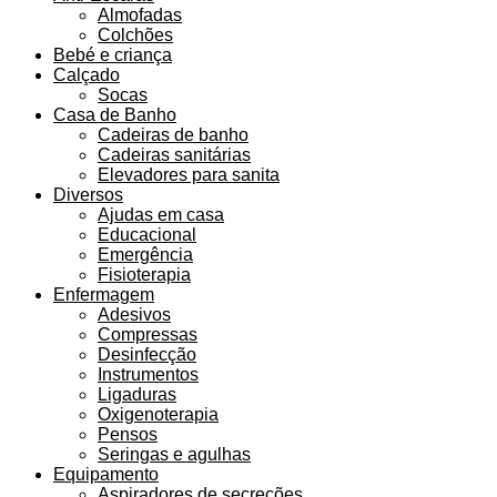
Almofadas
Colchões
Bebé e criança
Calçado
Socas
Casa de Banho
Cadeiras de banho
Cadeiras sanitárias
Elevadores para sanita
Diversos
Ajudas em casa
Educacional
Emergência
Fisioterapia
Enfermagem
Adesivos
Compressas
Desinfecção
Instrumentos
Ligaduras
Oxigenoterapia
Pensos
Seringas e agulhas
Equipamento
Aspiradores de secreções