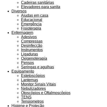
Cadeiras sanitárias
Elevadores para sanita
Diversos
Ajudas em casa
Educacional
Emergência
Fisioterapia
Enfermagem
Adesivos
Compressas
Desinfecção
Instrumentos
Ligaduras
Oxigenoterapia
Pensos
Seringas e agulhas
Equipamento
Estetoscópios
Lanternas
Monitor Sinais Vitais
Nebulizadores
Otoscópios e Oftalmoscópios
TENS
Tensiometros
Higiene e Proteção