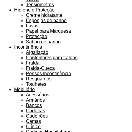
Tensiometros
Higiene e Proteção
Creme hidratante
Esponjas de banho
Luvas
Papel para Marquesa
Protecção
Sabão de banho
Incontinência
Algaliação
Contentores para fraldas
Fralda
Fralda-Cueca
Pensos Incontinência
Resguardos
Toalhetes
Mobiliário
Acessórios
Armários
Bancos
Cadeiras
Cadeirões
Camas
Clínico
Cortinas Hospitalares