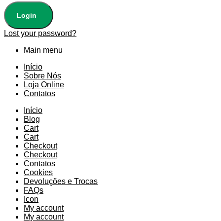
Login
Lost your password?
Main menu
Início
Sobre Nós
Loja Online
Contatos
Início
Blog
Cart
Cart
Checkout
Checkout
Contatos
Cookies
Devoluções e Trocas
FAQs
Icon
My account
My account