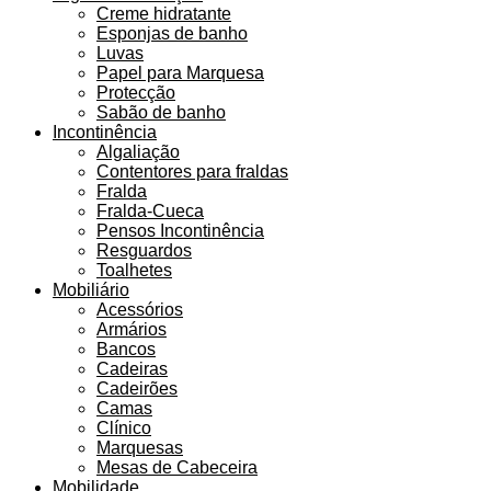
Creme hidratante
Esponjas de banho
Luvas
Papel para Marquesa
Protecção
Sabão de banho
Incontinência
Algaliação
Contentores para fraldas
Fralda
Fralda-Cueca
Pensos Incontinência
Resguardos
Toalhetes
Mobiliário
Acessórios
Armários
Bancos
Cadeiras
Cadeirões
Camas
Clínico
Marquesas
Mesas de Cabeceira
Mobilidade