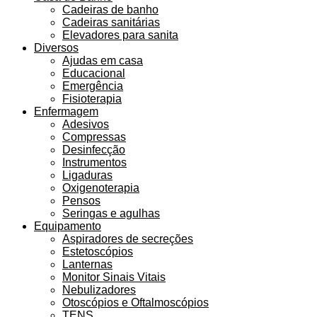
Cadeiras de banho
Cadeiras sanitárias
Elevadores para sanita
Diversos
Ajudas em casa
Educacional
Emergência
Fisioterapia
Enfermagem
Adesivos
Compressas
Desinfecção
Instrumentos
Ligaduras
Oxigenoterapia
Pensos
Seringas e agulhas
Equipamento
Aspiradores de secreções
Estetoscópios
Lanternas
Monitor Sinais Vitais
Nebulizadores
Otoscópios e Oftalmoscópios
TENS