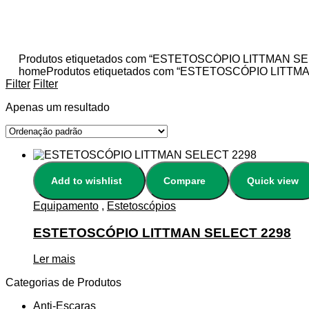
Produtos etiquetados com “ESTETOSCÓPIO LITTMAN S
home
Produtos etiquetados com “ESTETOSCÓPIO LITTM
Filter
Filter
Apenas um resultado
Add to wishlist
Compare
Quick view
Equipamento
,
Estetoscópios
ESTETOSCÓPIO LITTMAN SELECT 2298
Ler mais
Categorias de Produtos
Anti-Escaras