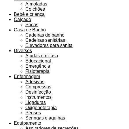
Almofadas
Colchões
Bebé e criança
Calçado
Socas
Casa de Banho
Cadeiras de banho
Cadeiras sanitárias
Elevadores para sanita
Diversos
Ajudas em casa
Educacional
Emergência
Fisioterapia
Enfermagem
Adesivos
Compressas
Desinfecção
Instrumentos
Ligaduras
Oxigenoterapia
Pensos
Seringas e agulhas
Equipamento
Aspiradores de secreções