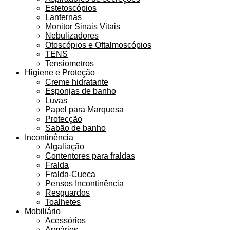
Estetoscópios
Lanternas
Monitor Sinais Vitais
Nebulizadores
Otoscópios e Oftalmoscópios
TENS
Tensiometros
Higiene e Proteção
Creme hidratante
Esponjas de banho
Luvas
Papel para Marquesa
Protecção
Sabão de banho
Incontinência
Algaliação
Contentores para fraldas
Fralda
Fralda-Cueca
Pensos Incontinência
Resguardos
Toalhetes
Mobiliário
Acessórios
Armários