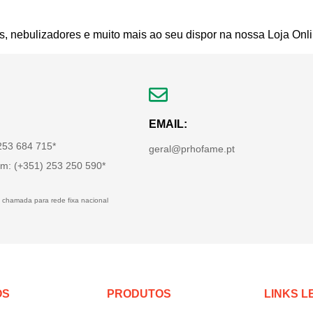
s, nebulizadores e muito mais ao seu dispor na nossa Loja Onli
EMAIL:
 253 684 715*
geral@prhofame.pt
m: (+351) 253 250 590*
 chamada para rede fixa nacional
OS
PRODUTOS
LINKS L