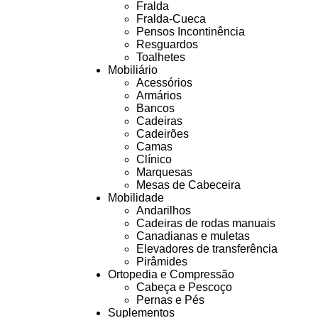
Fralda
Fralda-Cueca
Pensos Incontinência
Resguardos
Toalhetes
Mobiliário
Acessórios
Armários
Bancos
Cadeiras
Cadeirões
Camas
Clínico
Marquesas
Mesas de Cabeceira
Mobilidade
Andarilhos
Cadeiras de rodas manuais
Canadianas e muletas
Elevadores de transferência
Pirâmides
Ortopedia e Compressão
Cabeça e Pescoço
Pernas e Pés
Suplementos