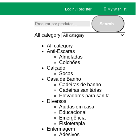
0
Login / Register
My Wishlist
Search
All category
All category
Anti-Escaras
Almofadas
Colchões
Calçado
Socas
Casa de Banho
Cadeiras de banho
Cadeiras sanitárias
Elevadores para sanita
Diversos
Ajudas em casa
Educacional
Emergência
Fisioterapia
Enfermagem
Adesivos