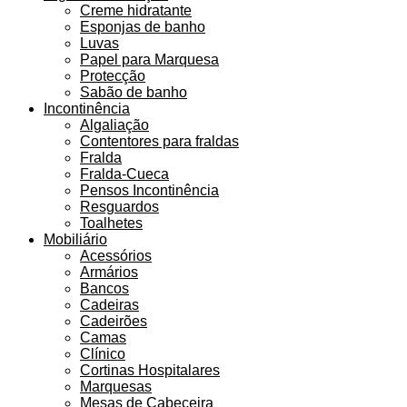
Creme hidratante
Esponjas de banho
Luvas
Papel para Marquesa
Protecção
Sabão de banho
Incontinência
Algaliação
Contentores para fraldas
Fralda
Fralda-Cueca
Pensos Incontinência
Resguardos
Toalhetes
Mobiliário
Acessórios
Armários
Bancos
Cadeiras
Cadeirões
Camas
Clínico
Cortinas Hospitalares
Marquesas
Mesas de Cabeceira