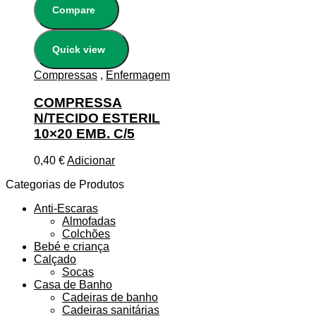
Compare
Quick view
Compressas
,
Enfermagem
COMPRESSA
N/TECIDO ESTERIL
10×20 EMB. C/5
0,40
€
Adicionar
Categorias de Produtos
Anti-Escaras
Almofadas
Colchões
Bebé e criança
Calçado
Socas
Casa de Banho
Cadeiras de banho
Cadeiras sanitárias