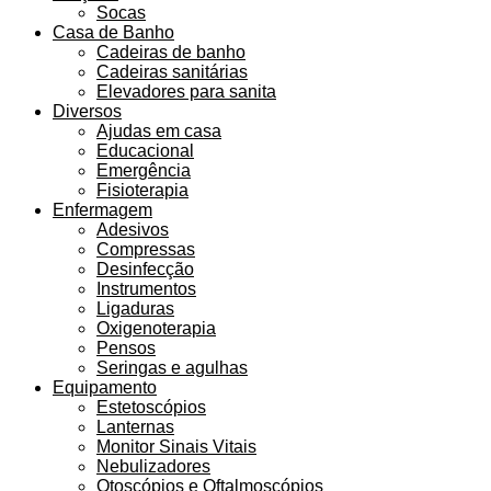
Socas
Casa de Banho
Cadeiras de banho
Cadeiras sanitárias
Elevadores para sanita
Diversos
Ajudas em casa
Educacional
Emergência
Fisioterapia
Enfermagem
Adesivos
Compressas
Desinfecção
Instrumentos
Ligaduras
Oxigenoterapia
Pensos
Seringas e agulhas
Equipamento
Estetoscópios
Lanternas
Monitor Sinais Vitais
Nebulizadores
Otoscópios e Oftalmoscópios