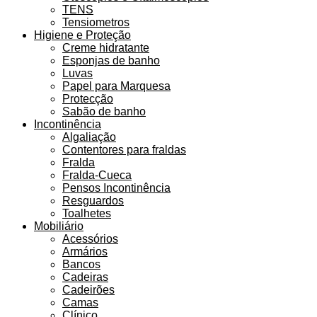
TENS
Tensiometros
Higiene e Proteção
Creme hidratante
Esponjas de banho
Luvas
Papel para Marquesa
Protecção
Sabão de banho
Incontinência
Algaliação
Contentores para fraldas
Fralda
Fralda-Cueca
Pensos Incontinência
Resguardos
Toalhetes
Mobiliário
Acessórios
Armários
Bancos
Cadeiras
Cadeirões
Camas
Clínico