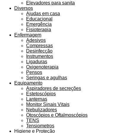
Elevadores para sanita
Diversos
Ajudas em casa
Educacional
Emergência
Fisioterapia
Enfermagem
Adesivos
Compressas
Desinfecção
Instrumentos
Ligaduras
Oxigenoterapia
Pensos
Seringas e agulhas
Equipamento
Aspiradores de secreções
Estetoscópios
Lanternas
Monitor Sinais Vitais
Nebulizadores
Otoscópios e Oftalmoscópios
TENS
Tensiometros
Higiene e Proteção