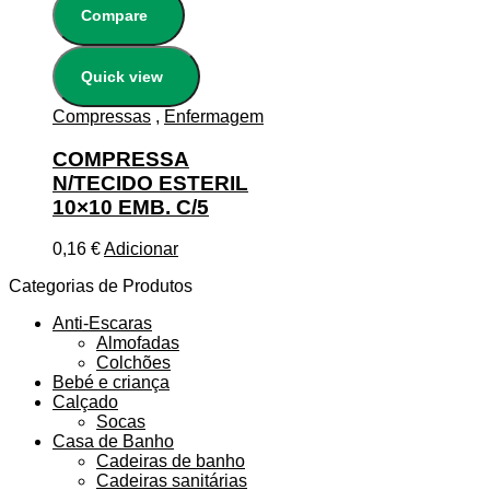
Compare
Quick view
Compressas
,
Enfermagem
COMPRESSA
N/TECIDO ESTERIL
10×10 EMB. C/5
0,16
€
Adicionar
Categorias de Produtos
Anti-Escaras
Almofadas
Colchões
Bebé e criança
Calçado
Socas
Casa de Banho
Cadeiras de banho
Cadeiras sanitárias