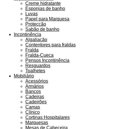
Creme hidratante
Esponjas de banho
Luvas
Papel para Marquesa
Protecção
Sabão de banho
Incontinência
Algaliação
Contentores para fraldas
Fralda
Fralda-Cueca
Pensos Incontinência
Resguardos
Toalhetes
Mobiliário
Acessórios
Armários
Bancos
Cadeiras
Cadeirões
Camas
Clínico
Cortinas Hospitalares
Marquesas
Mesas de Cabeceira