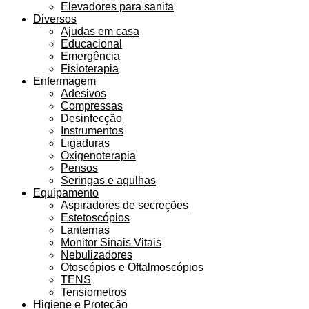
Elevadores para sanita
Diversos
Ajudas em casa
Educacional
Emergência
Fisioterapia
Enfermagem
Adesivos
Compressas
Desinfecção
Instrumentos
Ligaduras
Oxigenoterapia
Pensos
Seringas e agulhas
Equipamento
Aspiradores de secreções
Estetoscópios
Lanternas
Monitor Sinais Vitais
Nebulizadores
Otoscópios e Oftalmoscópios
TENS
Tensiometros
Higiene e Proteção