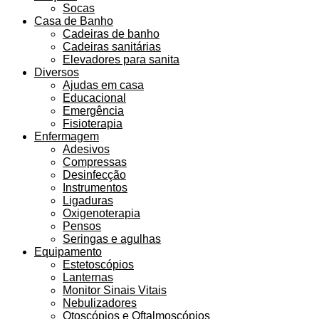
Socas
Casa de Banho
Cadeiras de banho
Cadeiras sanitárias
Elevadores para sanita
Diversos
Ajudas em casa
Educacional
Emergência
Fisioterapia
Enfermagem
Adesivos
Compressas
Desinfecção
Instrumentos
Ligaduras
Oxigenoterapia
Pensos
Seringas e agulhas
Equipamento
Estetoscópios
Lanternas
Monitor Sinais Vitais
Nebulizadores
Otoscópios e Oftalmoscópios