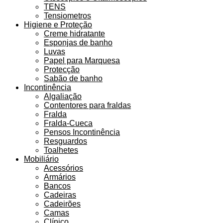
TENS
Tensiometros
Higiene e Proteção
Creme hidratante
Esponjas de banho
Luvas
Papel para Marquesa
Protecção
Sabão de banho
Incontinência
Algaliação
Contentores para fraldas
Fralda
Fralda-Cueca
Pensos Incontinência
Resguardos
Toalhetes
Mobiliário
Acessórios
Armários
Bancos
Cadeiras
Cadeirões
Camas
Clínico