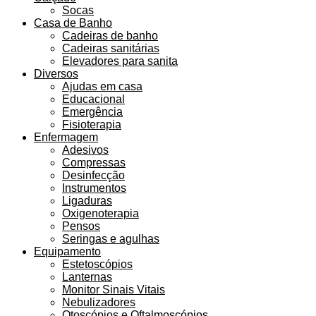
Socas
Casa de Banho
Cadeiras de banho
Cadeiras sanitárias
Elevadores para sanita
Diversos
Ajudas em casa
Educacional
Emergência
Fisioterapia
Enfermagem
Adesivos
Compressas
Desinfecção
Instrumentos
Ligaduras
Oxigenoterapia
Pensos
Seringas e agulhas
Equipamento
Estetoscópios
Lanternas
Monitor Sinais Vitais
Nebulizadores
Otoscópios e Oftalmoscópios