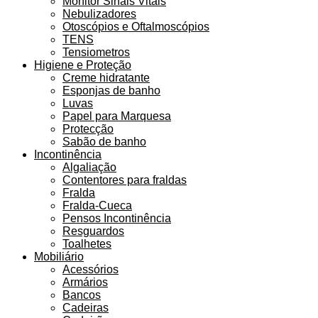
Monitor Sinais Vitais
Nebulizadores
Otoscópios e Oftalmoscópios
TENS
Tensiometros
Higiene e Proteção
Creme hidratante
Esponjas de banho
Luvas
Papel para Marquesa
Protecção
Sabão de banho
Incontinência
Algaliação
Contentores para fraldas
Fralda
Fralda-Cueca
Pensos Incontinência
Resguardos
Toalhetes
Mobiliário
Acessórios
Armários
Bancos
Cadeiras