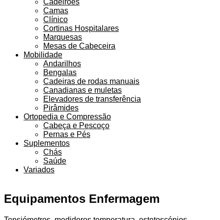
Cadeirões
Camas
Clínico
Cortinas Hospitalares
Marquesas
Mesas de Cabeceira
Mobilidade
Andarilhos
Bengalas
Cadeiras de rodas manuais
Canadianas e muletas
Elevadores de transferência
Pirâmides
Ortopedia e Compressão
Cabeça e Pescoço
Pernas e Pés
Suplementos
Chás
Saúde
Variados
Equipamentos Enfermagem
Tensiómetros, medidores temperatura, estetoscópios,