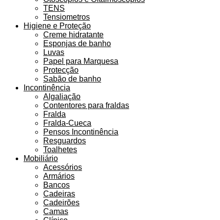
TENS
Tensiometros
Higiene e Proteção
Creme hidratante
Esponjas de banho
Luvas
Papel para Marquesa
Protecção
Sabão de banho
Incontinência
Algaliação
Contentores para fraldas
Fralda
Fralda-Cueca
Pensos Incontinência
Resguardos
Toalhetes
Mobiliário
Acessórios
Armários
Bancos
Cadeiras
Cadeirões
Camas