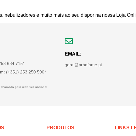
s, nebulizadores e muito mais ao seu dispor na nossa Loja Onli
EMAIL:
 253 684 715*
geral@prhofame.pt
m: (+351) 253 250 590*
 chamada para rede fixa nacional
OS
PRODUTOS
LINKS L