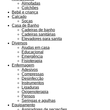
Almofadas
Colchões
Bebé e criança
Calçado
Socas
Casa de Banho
Cadeiras de banho
Cadeiras sanitárias
Elevadores para sanita
Diversos
Ajudas em casa
Educacional
Emergência
Fisioterapia
Enfermagem
Adesivos
Compressas
Desinfecção
Instrumentos
Ligaduras
Oxigenoterapia
Pensos
Seringas e agulhas
Equipamento
Aspiradores de secreções