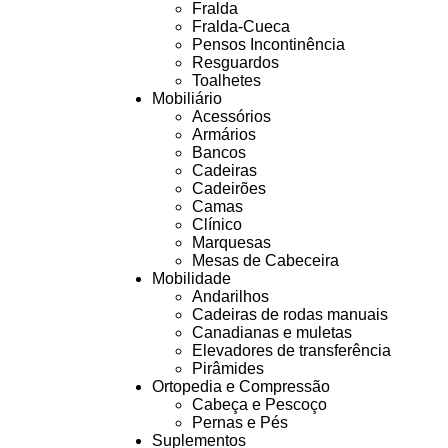
Fralda
Fralda-Cueca
Pensos Incontinência
Resguardos
Toalhetes
Mobiliário
Acessórios
Armários
Bancos
Cadeiras
Cadeirões
Camas
Clínico
Marquesas
Mesas de Cabeceira
Mobilidade
Andarilhos
Cadeiras de rodas manuais
Canadianas e muletas
Elevadores de transferência
Pirâmides
Ortopedia e Compressão
Cabeça e Pescoço
Pernas e Pés
Suplementos