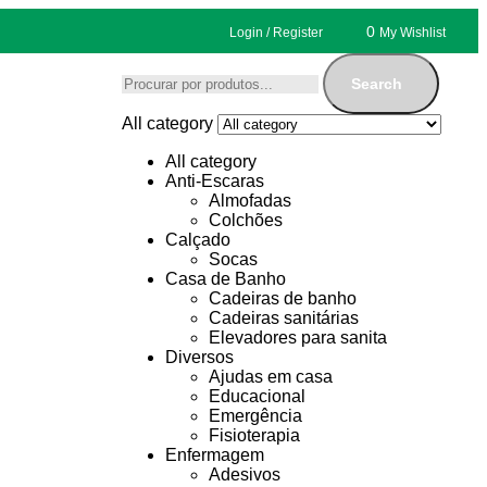
0
Login / Register
My Wishlist
Search
All category
All category
Anti-Escaras
Almofadas
Colchões
Calçado
Socas
Casa de Banho
Cadeiras de banho
Cadeiras sanitárias
Elevadores para sanita
Diversos
Ajudas em casa
Educacional
Emergência
Fisioterapia
Enfermagem
Adesivos