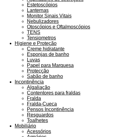
Estetoscópios
Lanternas
Monitor Sinais Vitais
Nebulizadores
Otoscópios e Oftalmoscópios
TENS
Tensiometros
Higiene e Proteção
Creme hidratante
Esponjas de banho
Luvas
Papel para Marquesa
Protecção
Sabão de banho
Incontinência
Algaliação
Contentores para fraldas
Fralda
Fralda-Cueca
Pensos Incontinência
Resguardos
Toalhetes
Mobiliário
Acessórios
Armários