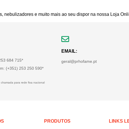
s, nebulizadores e muito mais ao seu dispor na nossa Loja Onli
EMAIL:
 253 684 715*
geral@prhofame.pt
m: (+351) 253 250 590*
 chamada para rede fixa nacional
OS
PRODUTOS
LINKS L