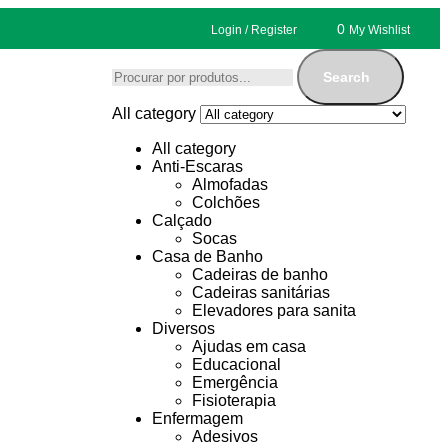
0
Login / Register
My Wishlist
Search
All category
All category
Anti-Escaras
Almofadas
Colchões
Calçado
Socas
Casa de Banho
Cadeiras de banho
Cadeiras sanitárias
Elevadores para sanita
Diversos
Ajudas em casa
Educacional
Emergência
Fisioterapia
Enfermagem
Adesivos