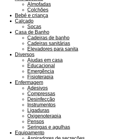
Almofadas
Colchões
Bebé e criança
Calçado
Socas
Casa de Banho
Cadeiras de banho
Cadeiras sanitárias
Elevadores para sanita
Diversos
Ajudas em casa
Educacional
Emergência
Fisioterapia
Enfermagem
Adesivos
Compressas
Desinfecção
Instrumentos
Ligaduras
Oxigenoterapia
Pensos
Seringas e agulhas
Equipamento
Aspiradores de secreções