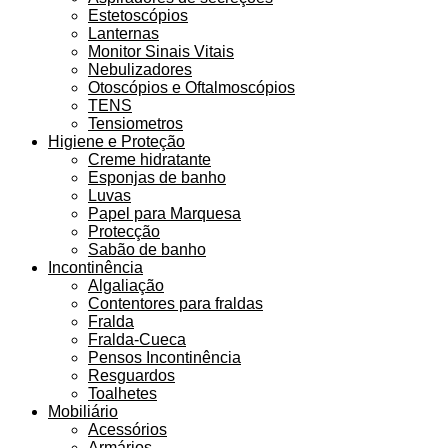
Estetoscópios
Lanternas
Monitor Sinais Vitais
Nebulizadores
Otoscópios e Oftalmoscópios
TENS
Tensiometros
Higiene e Proteção
Creme hidratante
Esponjas de banho
Luvas
Papel para Marquesa
Protecção
Sabão de banho
Incontinência
Algaliação
Contentores para fraldas
Fralda
Fralda-Cueca
Pensos Incontinência
Resguardos
Toalhetes
Mobiliário
Acessórios
Armários