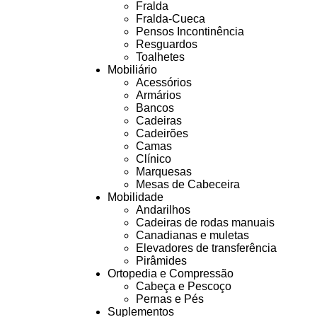
Fralda
Fralda-Cueca
Pensos Incontinência
Resguardos
Toalhetes
Mobiliário
Acessórios
Armários
Bancos
Cadeiras
Cadeirões
Camas
Clínico
Marquesas
Mesas de Cabeceira
Mobilidade
Andarilhos
Cadeiras de rodas manuais
Canadianas e muletas
Elevadores de transferência
Pirâmides
Ortopedia e Compressão
Cabeça e Pescoço
Pernas e Pés
Suplementos