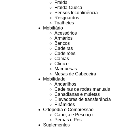
Fralda
Fralda-Cueca
Pensos Incontinência
Resguardos
Toalhetes
Mobiliário
Acessórios
Armários
Bancos
Cadeiras
Cadeirões
Camas
Clínico
Marquesas
Mesas de Cabeceira
Mobilidade
Andarilhos
Cadeiras de rodas manuais
Canadianas e muletas
Elevadores de transferência
Pirâmides
Ortopedia e Compressão
Cabeça e Pescoço
Pernas e Pés
Suplementos