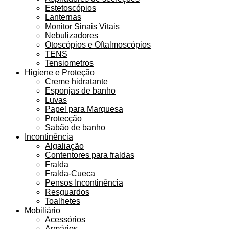
Estetoscópios
Lanternas
Monitor Sinais Vitais
Nebulizadores
Otoscópios e Oftalmoscópios
TENS
Tensiometros
Higiene e Proteção
Creme hidratante
Esponjas de banho
Luvas
Papel para Marquesa
Protecção
Sabão de banho
Incontinência
Algaliação
Contentores para fraldas
Fralda
Fralda-Cueca
Pensos Incontinência
Resguardos
Toalhetes
Mobiliário
Acessórios
Armários