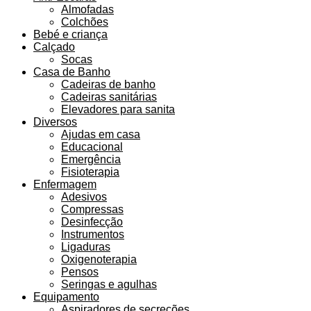
Almofadas
Colchões
Bebé e criança
Calçado
Socas
Casa de Banho
Cadeiras de banho
Cadeiras sanitárias
Elevadores para sanita
Diversos
Ajudas em casa
Educacional
Emergência
Fisioterapia
Enfermagem
Adesivos
Compressas
Desinfecção
Instrumentos
Ligaduras
Oxigenoterapia
Pensos
Seringas e agulhas
Equipamento
Aspiradores de secreções