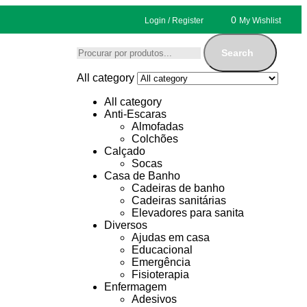
0
Login / Register
My Wishlist
Search
All category
All category
Anti-Escaras
Almofadas
Colchões
Calçado
Socas
Casa de Banho
Cadeiras de banho
Cadeiras sanitárias
Elevadores para sanita
Diversos
Ajudas em casa
Educacional
Emergência
Fisioterapia
Enfermagem
Adesivos