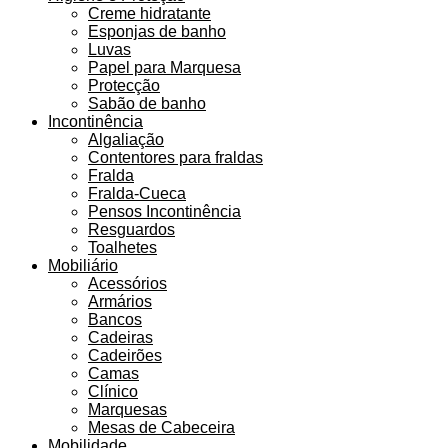
Creme hidratante
Esponjas de banho
Luvas
Papel para Marquesa
Protecção
Sabão de banho
Incontinência
Algaliação
Contentores para fraldas
Fralda
Fralda-Cueca
Pensos Incontinência
Resguardos
Toalhetes
Mobiliário
Acessórios
Armários
Bancos
Cadeiras
Cadeirões
Camas
Clínico
Marquesas
Mesas de Cabeceira
Mobilidade