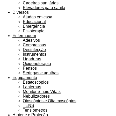
Cadeiras sanitárias
Elevadores para sanita
Diversos
Ajudas em casa
Educacional
Emergência
Fisioterapia
Enfermagem
Adesivos
Compressas
Desinfecção
Instrumentos
Ligaduras
Oxigenoterapia
Pensos
Seringas e agulhas
Equipamento
Estetoscópios
Lanternas
Monitor Sinais Vitais
Nebulizadores
Otoscópios e Oftalmoscópios
TENS
Tensiometros
Higiene e Proteção