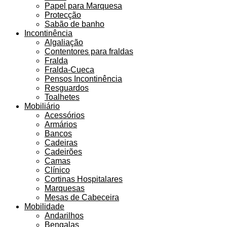
Papel para Marquesa
Protecção
Sabão de banho
Incontinência
Algaliação
Contentores para fraldas
Fralda
Fralda-Cueca
Pensos Incontinência
Resguardos
Toalhetes
Mobiliário
Acessórios
Armários
Bancos
Cadeiras
Cadeirões
Camas
Clínico
Cortinas Hospitalares
Marquesas
Mesas de Cabeceira
Mobilidade
Andarilhos
Bengalas