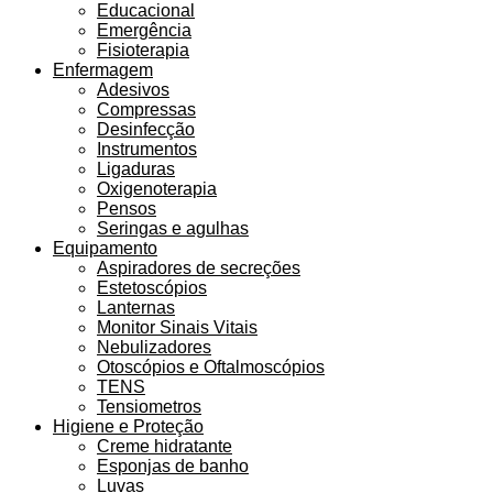
Educacional
Emergência
Fisioterapia
Enfermagem
Adesivos
Compressas
Desinfecção
Instrumentos
Ligaduras
Oxigenoterapia
Pensos
Seringas e agulhas
Equipamento
Aspiradores de secreções
Estetoscópios
Lanternas
Monitor Sinais Vitais
Nebulizadores
Otoscópios e Oftalmoscópios
TENS
Tensiometros
Higiene e Proteção
Creme hidratante
Esponjas de banho
Luvas