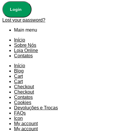
Login
Lost your password?
Main menu
Início
Sobre Nós
Loja Online
Contatos
Início
Blog
Cart
Cart
Checkout
Checkout
Contatos
Cookies
Devoluções e Trocas
FAQs
Icon
My account
My account