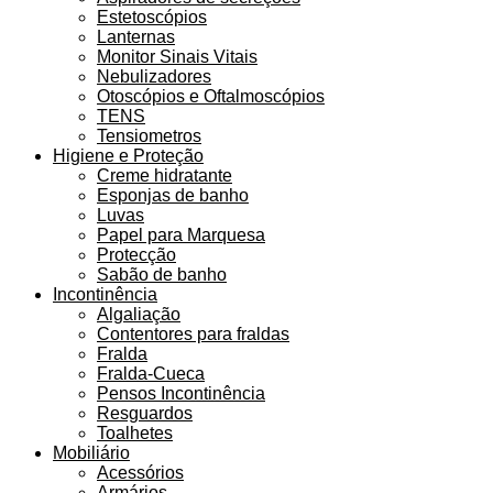
Estetoscópios
Lanternas
Monitor Sinais Vitais
Nebulizadores
Otoscópios e Oftalmoscópios
TENS
Tensiometros
Higiene e Proteção
Creme hidratante
Esponjas de banho
Luvas
Papel para Marquesa
Protecção
Sabão de banho
Incontinência
Algaliação
Contentores para fraldas
Fralda
Fralda-Cueca
Pensos Incontinência
Resguardos
Toalhetes
Mobiliário
Acessórios
Armários