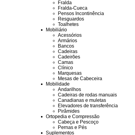
Fralda
Fralda-Cueca
Pensos Incontinência
Resguardos
Toalhetes
Mobiliário
Acessórios
Armários
Bancos
Cadeiras
Cadeirões
Camas
Clínico
Marquesas
Mesas de Cabeceira
Mobilidade
Andarilhos
Cadeiras de rodas manuais
Canadianas e muletas
Elevadores de transferência
Pirâmides
Ortopedia e Compressão
Cabeça e Pescoço
Pernas e Pés
Suplementos