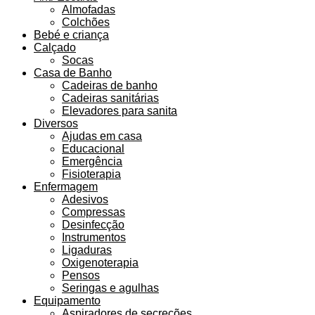
Almofadas
Colchões
Bebé e criança
Calçado
Socas
Casa de Banho
Cadeiras de banho
Cadeiras sanitárias
Elevadores para sanita
Diversos
Ajudas em casa
Educacional
Emergência
Fisioterapia
Enfermagem
Adesivos
Compressas
Desinfecção
Instrumentos
Ligaduras
Oxigenoterapia
Pensos
Seringas e agulhas
Equipamento
Aspiradores de secreções