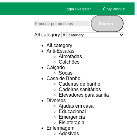
0
Login / Register
My Wishlist
Search
All category
All category
Anti-Escaras
Almofadas
Colchões
Calçado
Socas
Casa de Banho
Cadeiras de banho
Cadeiras sanitárias
Elevadores para sanita
Diversos
Ajudas em casa
Educacional
Emergência
Fisioterapia
Enfermagem
Adesivos