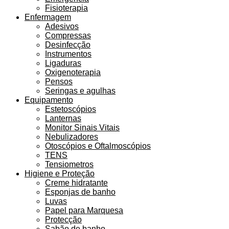
Fisioterapia
Enfermagem
Adesivos
Compressas
Desinfecção
Instrumentos
Ligaduras
Oxigenoterapia
Pensos
Seringas e agulhas
Equipamento
Estetoscópios
Lanternas
Monitor Sinais Vitais
Nebulizadores
Otoscópios e Oftalmoscópios
TENS
Tensiometros
Higiene e Proteção
Creme hidratante
Esponjas de banho
Luvas
Papel para Marquesa
Protecção
Sabão de banho