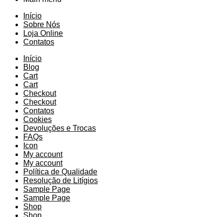
Início
Sobre Nós
Loja Online
Contatos
Início
Blog
Cart
Cart
Checkout
Checkout
Contatos
Cookies
Devoluções e Trocas
FAQs
Icon
My account
My account
Política de Qualidade
Resolução de Litígios
Sample Page
Sample Page
Shop
Shop