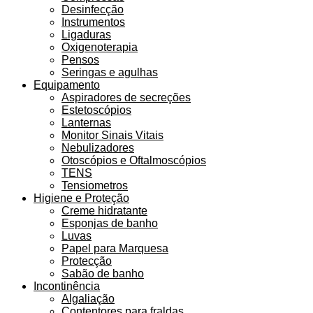
Desinfecção
Instrumentos
Ligaduras
Oxigenoterapia
Pensos
Seringas e agulhas
Equipamento
Aspiradores de secreções
Estetoscópios
Lanternas
Monitor Sinais Vitais
Nebulizadores
Otoscópios e Oftalmoscópios
TENS
Tensiometros
Higiene e Proteção
Creme hidratante
Esponjas de banho
Luvas
Papel para Marquesa
Protecção
Sabão de banho
Incontinência
Algaliação
Contentores para fraldas