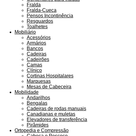
Fralda
Fralda-Cueca
Pensos Incontinência
Resguardos
Toalhetes
Mobiliário
Acessórios
Armários
Bancos
Cadeiras
Cadeirões
Camas
Clínico
Cortinas Hospitalares
Marquesas
Mesas de Cabeceira
Mobilidade
Andarilhos
Bengalas
Cadeiras de rodas manuais
Canadianas e muletas
Elevadores de transferência
Pirâmides
Ortopedia e Compressão
Cabeça e Pescoço