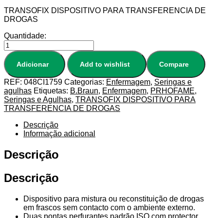
TRANSOFIX DISPOSITIVO PARA TRANSFERENCIA DE
DROGAS
Quantidade:
Adicionar
Add to wishlist
Compare
REF:
048CI1759
Categorias:
Enfermagem
,
Seringas e
agulhas
Etiquetas:
B.Braun
,
Enfermagem
,
PRHOFAME
,
Seringas e Agulhas
,
TRANSOFIX DISPOSITIVO PARA
TRANSFERENCIA DE DROGAS
Descrição
Informação adicional
Descrição
Descrição
Dispositivo para mistura ou reconstituição de drogas
em frascos sem contacto com o ambiente externo.
Duas pontas perfurantes padrão ISO com protector.