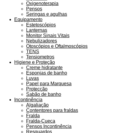
Oxigenoterapia
Pensos
Seringas e agulhas
Equipamento
Estetoscópios
Lanternas
Monitor Sinais Vitais
Nebulizadores
Otoscópios e Oftalmoscópios
TENS
Tensiometros
Higiene e Proteção
Creme hidratante
Esponjas de banho
Luvas
Papel para Marquesa
Protecção
Sabão de banho
Incontinência
Algaliação
Contentores para fraldas
Fralda
Fralda-Cueca
Pensos Incontinência
Resguardos