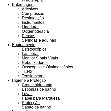
Fisioterapia
Enfermagem
Adesivos
Compressas
Desinfecção
Instrumentos
Ligaduras
Oxigenoterapia
Pensos
Seringas e agulhas
Equipamento
Estetoscópios
Lanternas
Monitor Sinais Vitais
Nebulizadores
Otoscópios e Oftalmoscópios
TENS
Tensiometros
Higiene e Proteção
Creme hidratante
Esponjas de banho
Luvas
Papel para Marquesa
Protecção
Sabão de banho