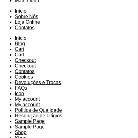
Main menu
Início
Sobre Nós
Loja Online
Contatos
Início
Blog
Cart
Cart
Checkout
Checkout
Contatos
Cookies
Devoluções e Trocas
FAQs
Icon
My account
My account
Política de Qualidade
Resolução de Litígios
Sample Page
Sample Page
Shop
Shop