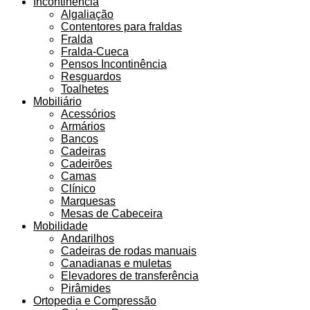
Incontinência
Algaliação
Contentores para fraldas
Fralda
Fralda-Cueca
Pensos Incontinência
Resguardos
Toalhetes
Mobiliário
Acessórios
Armários
Bancos
Cadeiras
Cadeirões
Camas
Clínico
Marquesas
Mesas de Cabeceira
Mobilidade
Andarilhos
Cadeiras de rodas manuais
Canadianas e muletas
Elevadores de transferência
Pirâmides
Ortopedia e Compressão