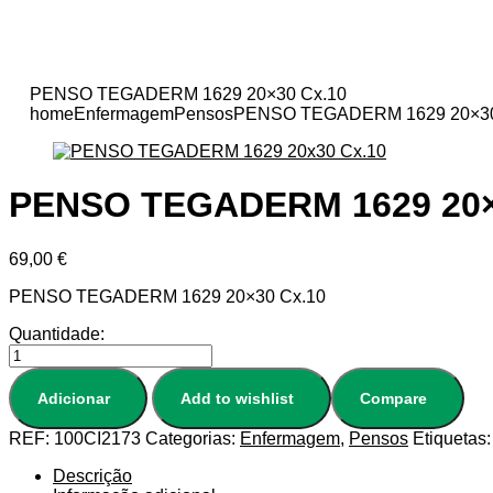
PENSO TEGADERM 1629 20×30 Cx.10
home
Enfermagem
Pensos
PENSO TEGADERM 1629 20×30
PENSO TEGADERM 1629 20×
69,00
€
PENSO TEGADERM 1629 20×30 Cx.10
Quantidade:
Adicionar
Add to wishlist
Compare
REF:
100CI2173
Categorias:
Enfermagem
,
Pensos
Etiquetas
Descrição