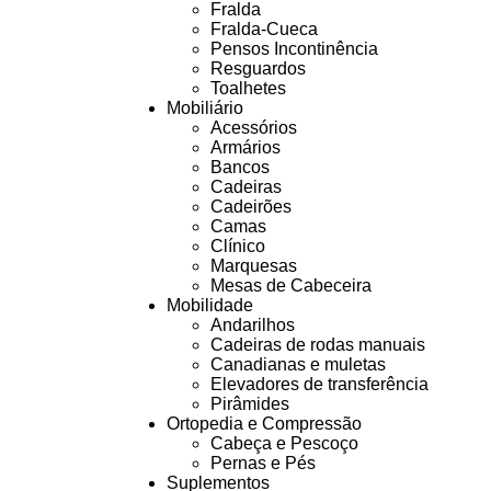
Fralda
Fralda-Cueca
Pensos Incontinência
Resguardos
Toalhetes
Mobiliário
Acessórios
Armários
Bancos
Cadeiras
Cadeirões
Camas
Clínico
Marquesas
Mesas de Cabeceira
Mobilidade
Andarilhos
Cadeiras de rodas manuais
Canadianas e muletas
Elevadores de transferência
Pirâmides
Ortopedia e Compressão
Cabeça e Pescoço
Pernas e Pés
Suplementos