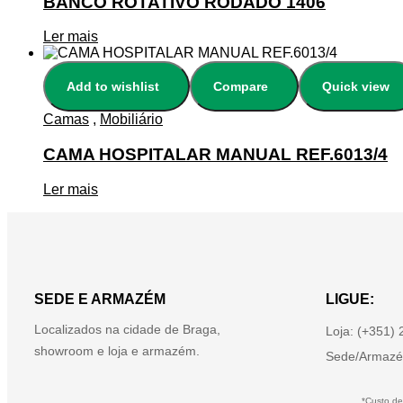
BANCO ROTATIVO RODADO 1406
Ler mais
Add to wishlist
Compare
Quick view
Camas
,
Mobiliário
CAMA HOSPITALAR MANUAL REF.6013/4
Ler mais
SEDE E ARMAZÉM
LIGUE:
Localizados na cidade de Braga,
Loja: (+351)
showroom e loja e armazém.
Sede/Armazé
*Custo de