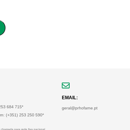
EMAIL:
 253 684 715*
geral@prhofame.pt
m: (+351) 253 250 590*
 chamada para rede fixa nacional