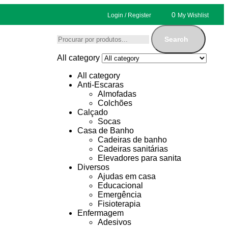
0
Login / Register
My Wishlist
Search
All category
All category
Anti-Escaras
Almofadas
Colchões
Calçado
Socas
Casa de Banho
Cadeiras de banho
Cadeiras sanitárias
Elevadores para sanita
Diversos
Ajudas em casa
Educacional
Emergência
Fisioterapia
Enfermagem
Adesivos