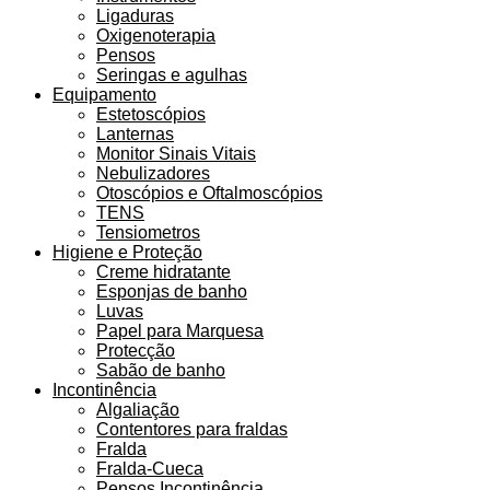
Ligaduras
Oxigenoterapia
Pensos
Seringas e agulhas
Equipamento
Estetoscópios
Lanternas
Monitor Sinais Vitais
Nebulizadores
Otoscópios e Oftalmoscópios
TENS
Tensiometros
Higiene e Proteção
Creme hidratante
Esponjas de banho
Luvas
Papel para Marquesa
Protecção
Sabão de banho
Incontinência
Algaliação
Contentores para fraldas
Fralda
Fralda-Cueca
Pensos Incontinência