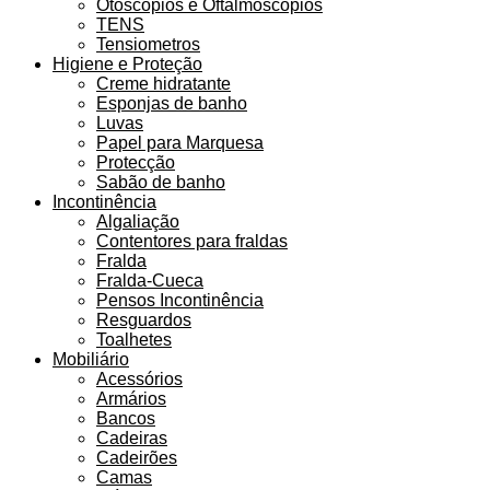
Otoscópios e Oftalmoscópios
TENS
Tensiometros
Higiene e Proteção
Creme hidratante
Esponjas de banho
Luvas
Papel para Marquesa
Protecção
Sabão de banho
Incontinência
Algaliação
Contentores para fraldas
Fralda
Fralda-Cueca
Pensos Incontinência
Resguardos
Toalhetes
Mobiliário
Acessórios
Armários
Bancos
Cadeiras
Cadeirões
Camas