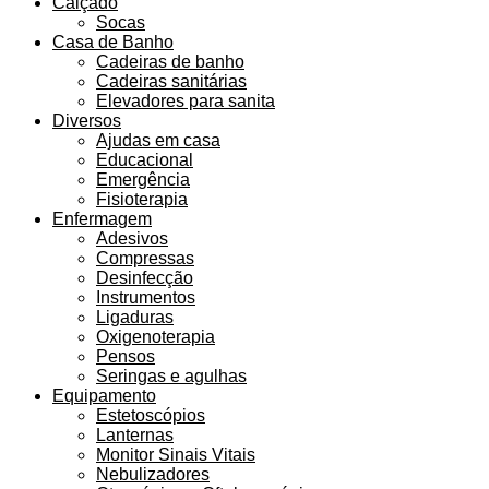
Calçado
Socas
Casa de Banho
Cadeiras de banho
Cadeiras sanitárias
Elevadores para sanita
Diversos
Ajudas em casa
Educacional
Emergência
Fisioterapia
Enfermagem
Adesivos
Compressas
Desinfecção
Instrumentos
Ligaduras
Oxigenoterapia
Pensos
Seringas e agulhas
Equipamento
Estetoscópios
Lanternas
Monitor Sinais Vitais
Nebulizadores