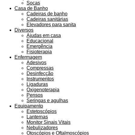
Socas
Casa de Banho
Cadeiras de banho
Cadeiras sanitárias
Elevadores para sanita
Diversos
Ajudas em casa
Educacional
Emergência
Fisioterapia
Enfermagem
Adesivos
Compressas
Desinfecção
Instrumentos
Ligaduras
Oxigenoterapia
Pensos
Seringas e agulhas
Equipamento
Estetoscópios
Lanternas
Monitor Sinais Vitais
Nebulizadores
Otoscópios e Oftalmoscópios