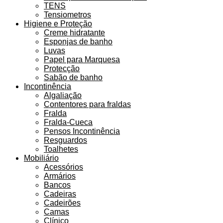
TENS
Tensiometros
Higiene e Proteção
Creme hidratante
Esponjas de banho
Luvas
Papel para Marquesa
Protecção
Sabão de banho
Incontinência
Algaliação
Contentores para fraldas
Fralda
Fralda-Cueca
Pensos Incontinência
Resguardos
Toalhetes
Mobiliário
Acessórios
Armários
Bancos
Cadeiras
Cadeirões
Camas
Clínico