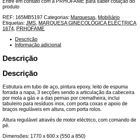
Entre em contato com a PRHOFAME para saber cotação do
produto
REF:
165MB5197
Categorias:
Marquesas
,
Mobiliário
Etiquetas:
JMS
,
MARQUESA GINECOLÓGICA ELÉCTRICA
1674
,
PRHOFAME
Descrição
Informação adicional
Descrição
Descrição
Estrutura em tubo de aço, pintura epoxy, leito de espuma
forrada a napa, 3 secções sendo a articulação da cabeceira
por mola a gás e a das pernas por cremalheira, inclui
tabuleiro para resíduos inox, com porta coxas e apoio de
braços reguláveis em altura, com porta rolos.
Altura regulável através de motor eléctrico, com comando de
pé.
Dimensões: 1770 x 600 x (550 a 850)