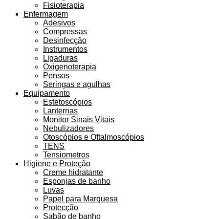
Fisioterapia
Enfermagem
Adesivos
Compressas
Desinfecção
Instrumentos
Ligaduras
Oxigenoterapia
Pensos
Seringas e agulhas
Equipamento
Estetoscópios
Lanternas
Monitor Sinais Vitais
Nebulizadores
Otoscópios e Oftalmoscópios
TENS
Tensiometros
Higiene e Proteção
Creme hidratante
Esponjas de banho
Luvas
Papel para Marquesa
Protecção
Sabão de banho