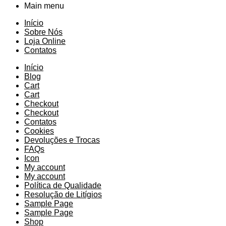
Main menu
Início
Sobre Nós
Loja Online
Contatos
Início
Blog
Cart
Cart
Checkout
Checkout
Contatos
Cookies
Devoluções e Trocas
FAQs
Icon
My account
My account
Política de Qualidade
Resolução de Litígios
Sample Page
Sample Page
Shop