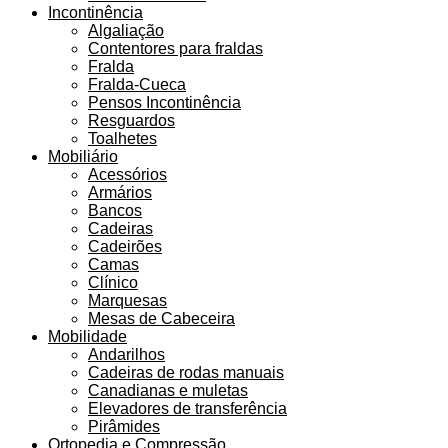
Incontinência
Algaliação
Contentores para fraldas
Fralda
Fralda-Cueca
Pensos Incontinência
Resguardos
Toalhetes
Mobiliário
Acessórios
Armários
Bancos
Cadeiras
Cadeirões
Camas
Clínico
Marquesas
Mesas de Cabeceira
Mobilidade
Andarilhos
Cadeiras de rodas manuais
Canadianas e muletas
Elevadores de transferência
Pirâmides
Ortopedia e Compressão