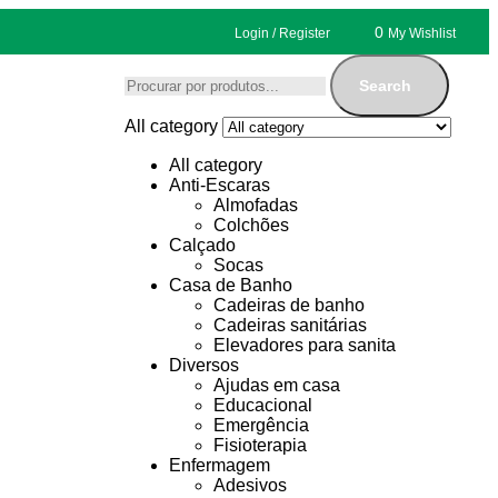
0
Login / Register
My Wishlist
Search
All category
All category
Anti-Escaras
Almofadas
Colchões
Calçado
Socas
Casa de Banho
Cadeiras de banho
Cadeiras sanitárias
Elevadores para sanita
Diversos
Ajudas em casa
Educacional
Emergência
Fisioterapia
Enfermagem
Adesivos