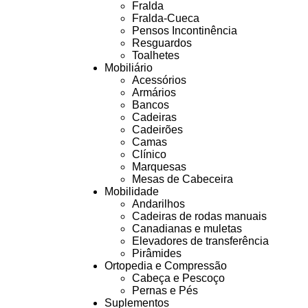
Fralda
Fralda-Cueca
Pensos Incontinência
Resguardos
Toalhetes
Mobiliário
Acessórios
Armários
Bancos
Cadeiras
Cadeirões
Camas
Clínico
Marquesas
Mesas de Cabeceira
Mobilidade
Andarilhos
Cadeiras de rodas manuais
Canadianas e muletas
Elevadores de transferência
Pirâmides
Ortopedia e Compressão
Cabeça e Pescoço
Pernas e Pés
Suplementos