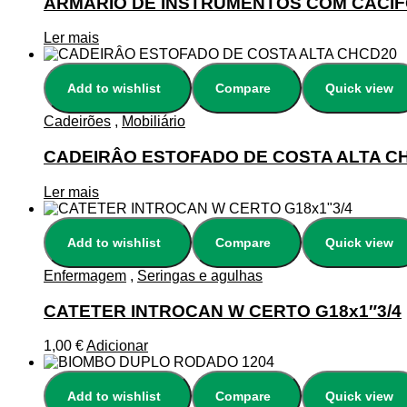
ARMÁRIO DE INSTRUMENTOS COM CACIF
Ler mais
Add to wishlist
Compare
Quick view
Cadeirões
,
Mobiliário
CADEIRÂO ESTOFADO DE COSTA ALTA C
Ler mais
Add to wishlist
Compare
Quick view
Enfermagem
,
Seringas e agulhas
CATETER INTROCAN W CERTO G18x1″3/4
1,00
€
Adicionar
Add to wishlist
Compare
Quick view