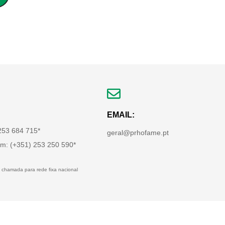
EMAIL:
 253 684 715*
geral@prhofame.pt
m: (+351) 253 250 590*
 chamada para rede fixa nacional