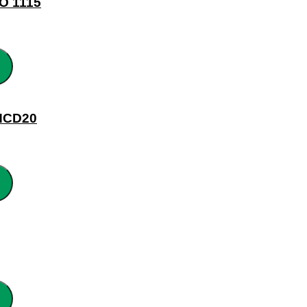
O 1115
HCD20