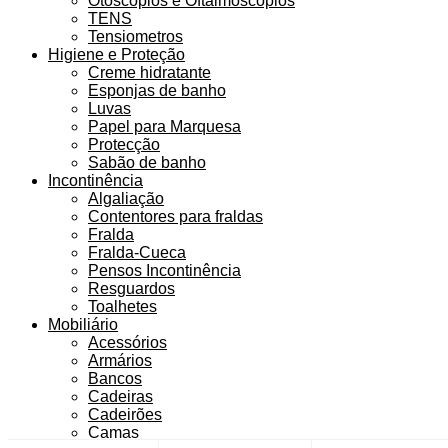
Otoscópios e Oftalmoscópios
TENS
Tensiometros
Higiene e Proteção
Creme hidratante
Esponjas de banho
Luvas
Papel para Marquesa
Protecção
Sabão de banho
Incontinência
Algaliação
Contentores para fraldas
Fralda
Fralda-Cueca
Pensos Incontinência
Resguardos
Toalhetes
Mobiliário
Acessórios
Armários
Bancos
Cadeiras
Cadeirões
Camas