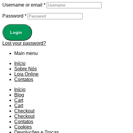
Username or email
*
Password
*
Login
Lost your password?
Main menu
Início
Sobre Nós
Loja Online
Contatos
Início
Blog
Cart
Cart
Checkout
Checkout
Contatos
Cookies
Devoluções e Trocas