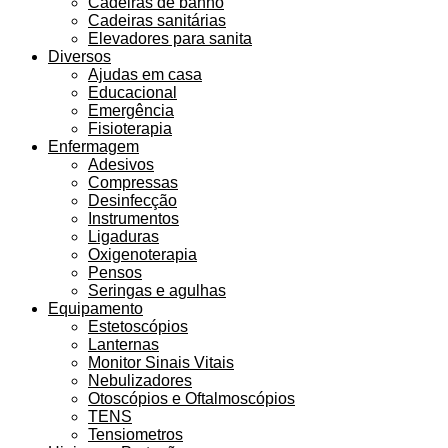
Cadeiras de banho
Cadeiras sanitárias
Elevadores para sanita
Diversos
Ajudas em casa
Educacional
Emergência
Fisioterapia
Enfermagem
Adesivos
Compressas
Desinfecção
Instrumentos
Ligaduras
Oxigenoterapia
Pensos
Seringas e agulhas
Equipamento
Estetoscópios
Lanternas
Monitor Sinais Vitais
Nebulizadores
Otoscópios e Oftalmoscópios
TENS
Tensiometros