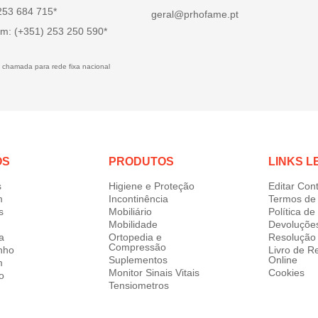
 253 684 715*
geral@prhofame.pt
m: (+351) 253 250 590*
 chamada para rede fixa nacional
OS
PRODUTOS
LINKS L
s
Higiene e Proteção
Editar Con
m
Incontinência
Termos de 
s
Mobiliário
Política d
Mobilidade
Devoluçõe
a
Ortopedia e
Resolução 
Compressão
nho
Livro de 
Suplementos
Online
m
Monitor Sinais Vitais
Cookies
o
Tensiometros