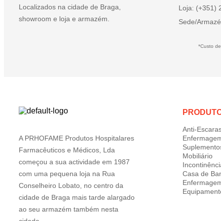
Localizados na cidade de Braga,
Loja: (+351)
showroom e loja e armazém.
Sede/Armazé
*Custo de
PRODUT
Anti-Escara
A PRHOFAME Produtos Hospitalares
Enfermage
Suplemento
Farmacêuticos e Médicos, Lda
Mobiliário
começou a sua actividade em 1987
Incontinênci
com uma pequena loja na Rua
Casa de Ba
Enfermage
Conselheiro Lobato, no centro da
Equipament
cidade de Braga mais tarde alargado
ao seu armazém também nesta