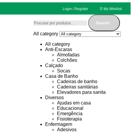
0
Login / Register
My Wishlist
Search
All category
All category
Anti-Escaras
Almofadas
Colchões
Calçado
Socas
Casa de Banho
Cadeiras de banho
Cadeiras sanitárias
Elevadores para sanita
Diversos
Ajudas em casa
Educacional
Emergência
Fisioterapia
Enfermagem
Adesivos