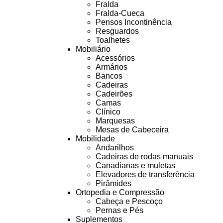
Fralda
Fralda-Cueca
Pensos Incontinência
Resguardos
Toalhetes
Mobiliário
Acessórios
Armários
Bancos
Cadeiras
Cadeirões
Camas
Clínico
Marquesas
Mesas de Cabeceira
Mobilidade
Andarilhos
Cadeiras de rodas manuais
Canadianas e muletas
Elevadores de transferência
Pirâmides
Ortopedia e Compressão
Cabeça e Pescoço
Pernas e Pés
Suplementos