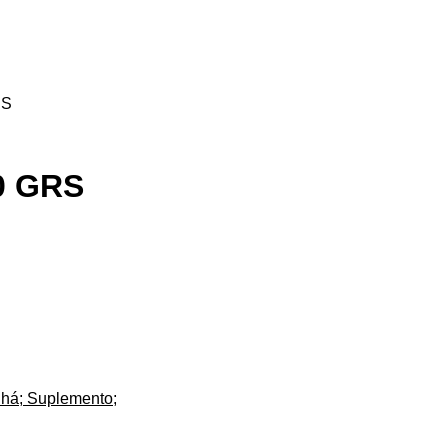
RS
0 GRS
há; Suplemento;