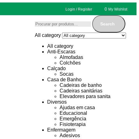
0
Login / Register
My Wishlist
Search
All category
All category
Anti-Escaras
Almofadas
Colchões
Calçado
Socas
Casa de Banho
Cadeiras de banho
Cadeiras sanitárias
Elevadores para sanita
Diversos
Ajudas em casa
Educacional
Emergência
Fisioterapia
Enfermagem
Adesivos