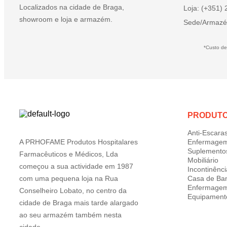
Localizados na cidade de Braga,
Loja: (+351)
showroom e loja e armazém.
Sede/Armazé
*Custo de
PRODUT
Anti-Escara
A PRHOFAME Produtos Hospitalares
Enfermage
Suplemento
Farmacêuticos e Médicos, Lda
Mobiliário
começou a sua actividade em 1987
Incontinênci
com uma pequena loja na Rua
Casa de Ba
Enfermage
Conselheiro Lobato, no centro da
Equipament
cidade de Braga mais tarde alargado
ao seu armazém também nesta