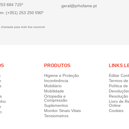
 253 684 715*
geral@prhofame.pt
m: (+351) 253 250 590*
 chamada para rede fixa nacional
OS
PRODUTOS
LINKS L
s
Higiene e Proteção
Editar Con
m
Incontinência
Termos de 
s
Mobiliário
Política d
Mobilidade
Devoluçõe
a
Ortopedia e
Resolução 
Compressão
nho
Livro de 
Suplementos
Online
m
Monitor Sinais Vitais
Cookies
o
Tensiometros