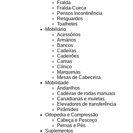
Fralda
Fralda-Cueca
Pensos Incontinência
Resguardos
Toalhetes
Mobiliário
Acessórios
Armários
Bancos
Cadeiras
Cadeirões
Camas
Clínico
Marquesas
Mesas de Cabeceira
Mobilidade
Andarilhos
Cadeiras de rodas manuais
Canadianas e muletas
Elevadores de transferência
Pirâmides
Ortopedia e Compressão
Cabeça e Pescoço
Pernas e Pés
Suplementos