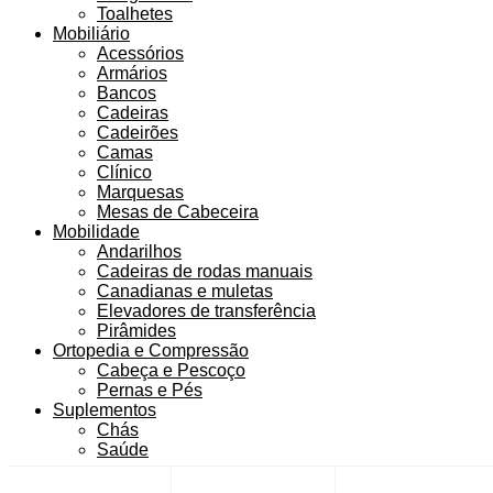
Toalhetes
Mobiliário
Acessórios
Armários
Bancos
Cadeiras
Cadeirões
Camas
Clínico
Marquesas
Mesas de Cabeceira
Mobilidade
Andarilhos
Cadeiras de rodas manuais
Canadianas e muletas
Elevadores de transferência
Pirâmides
Ortopedia e Compressão
Cabeça e Pescoço
Pernas e Pés
Suplementos
Chás
Saúde
Top