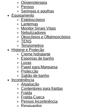
Oxigenoterapia
Pensos
Seringas e agulhas
Equipamento
Estetoscópios
Lanternas
Monitor Sinais Vitais
Nebulizadores
Otoscópios e Oftalmoscópios
TENS
Tensiometros
Higiene e Proteção
Creme hidratante
Esponjas de banho
Luvas
Papel para Marquesa
Protecção
Sabão de banho
Incontinência
Algaliação
Contentores para fraldas
Fralda
Fralda-Cueca
Pensos Incontinência
Resguardos